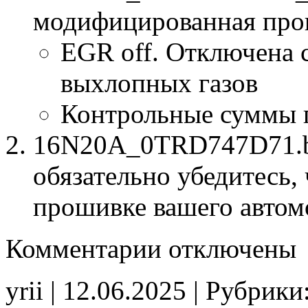
модифицированная про
EGR off. Отключена 
выхлопных газов
Контрольные суммы 
16N20A_0TRD747D71.bi
обязательно убедитесь, 
прошивке вашего автом
к
Комментарии
отключены
записи
16N20A
0TRD747D71
yrii | 12.06.2025 | Рубрики
EGR_off
CHK(ok)