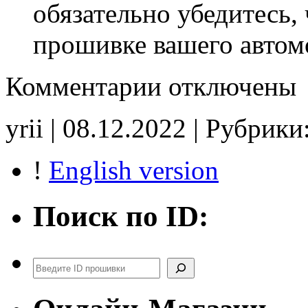
обязательно убедитесь, 
прошивке вашего автом
к
Комментарии
отключены
записи
16N121
0UMCQS9D8
yrii | 08.12.2022 | Рубрики
tune
E2
noCHK
!
English version
Поиск по ID:
Поиск