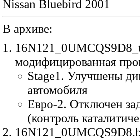
Nissan Bluebird 2001
В архиве:
16N121_0UMCQS9D8_t
модифицированная про
Stage1. Улучшены ди
автомобиля
Евро-2. Отключен за
(контроль каталитиче
16N121_0UMCQS9D8.bin