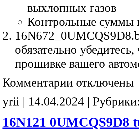
выхлопных газов
Контрольные суммы 
16N672_0UMCQS9D8.bin
обязательно убедитесь, 
прошивке вашего автом
к
Комментарии
отключены
записи
16N672
0UMCQS9D8
yrii | 14.04.2024 | Рубрики
E2(EGR_off)
CHK(ok)
16N121 0UMCQS9D8 t