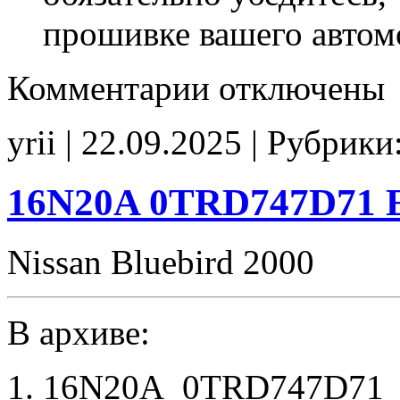
прошивке вашего автом
к
Комментарии
отключены
записи
16N100
0UMCQS6D5
yrii | 22.09.2025 | Рубрики
E2Catoff
CHK(ok)
16N20A 0TRD747D71 
Nissan Bluebird 2000
В архиве:
16N20A_0TRD747D71_E