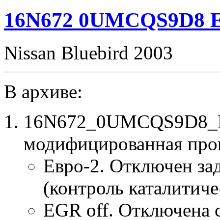
16N672 0UMCQS9D8 E
Nissan Bluebird 2003
В архиве:
16N672_0UMCQS9D8_E2
модифицированная про
Евро-2. Отключен за
(контроль каталитиче
EGR off. Отключена 