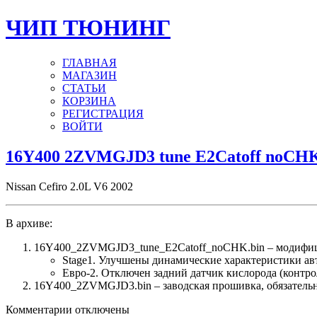
ЧИП ТЮНИНГ
ГЛАВНАЯ
МАГАЗИН
СТАТЬИ
КОРЗИНА
РЕГИСТРАЦИЯ
ВОЙТИ
16Y400 2ZVMGJD3 tune E2Catoff noCH
Nissan Cefiro 2.0L V6 2002
В архиве:
16Y400_2ZVMGJD3_tune_E2Catoff_noCHK.bin – модифиц
Stage1. Улучшены динамические характеристики а
Евро-2. Отключен задний датчик кислорода (контро
16Y400_2ZVMGJD3.bin – заводская прошивка, обязательно
к
Комментарии
отключены