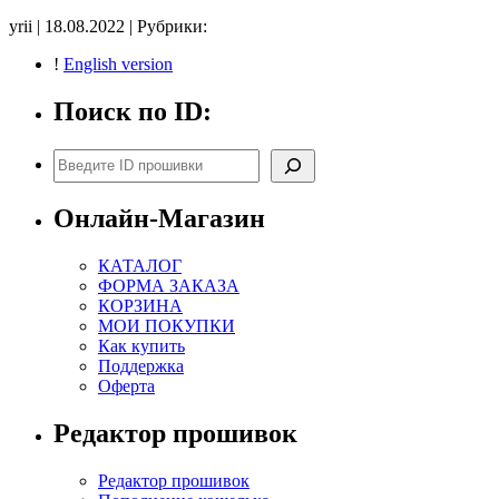
записи
yrii | 18.08.2022 | Рубрики:
16Y400
2ZVMGJD3
!
English version
tune
E2Catoff
Поиск по ID:
noCHK
Поиск
Онлайн-Магазин
КАТАЛОГ
ФОРМА ЗАКАЗА
КОРЗИНА
МОИ ПОКУПКИ
Как купить
Поддержка
Оферта
Редактор прошивок
Редактор прошивок