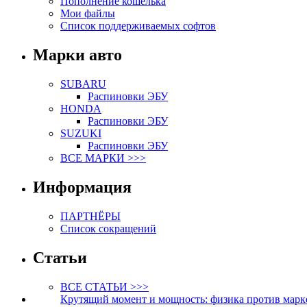
Пополнение кошелька
Мои файлы
Список поддерживаемых софтов
Марки авто
SUBARU
Распиновки ЭБУ
HONDA
Распиновки ЭБУ
SUZUKI
Распиновки ЭБУ
ВСЕ МАРКИ >>>
Информация
ПАРТНЁРЫ
Список сокращений
Статьи
ВСЕ СТАТЬИ >>>
Крутящий момент и мощность: физика против марк