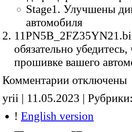
Stage1. Улучшены ди
автомобиля
11PN5B_2FZ35YN21.bin
обязательно убедитесь, 
прошивке вашего автом
к
Комментарии
отключены
записи
11PN5B
2FZ35YN21
yrii | 11.05.2023 | Рубрики
Stage1
noCHK
!
English version