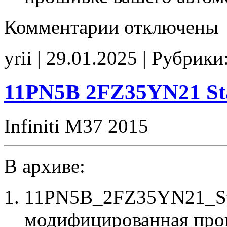
к
Комментарии
отключены
записи
11MY2A
2FZ35YN21
yrii | 29.01.2025 | Рубрики
E2Catoff
noCHK
11PN5B 2FZ35YN21 S
Infiniti M37 2015
В архиве:
11PN5B_2FZ35YN21_St
модифицированная про