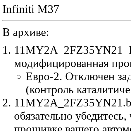
Infiniti M37
В архиве:
11MY2A_2FZ35YN21_E2
модифицированная про
Евро-2. Отключен за
(контроль каталитиче
11MY2A_2FZ35YN21.bin
обязательно убедитесь, 
прошивке вашего автом