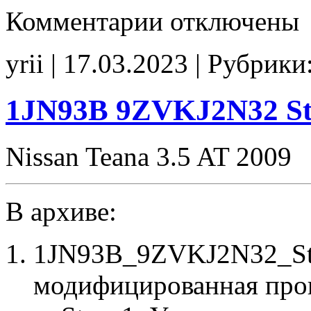
к
Комментарии
отключены
записи
1KA91A
11ZVK2AN7
yrii | 17.03.2023 | Рубрики
Stage1
E2Catoff
noCHK
1JN93B 9ZVKJ2N32 St
Nissan Teana 3.5 AT 2009
В архиве:
1JN93B_9ZVKJ2N32_Sta
модифицированная про