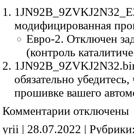
1JN92B_9ZVKJ2N32_E2
модифицированная про
Евро-2. Отключен за
(контроль каталитиче
1JN92B_9ZVKJ2N32.bin 
обязательно убедитесь, 
прошивке вашего автом
к
Комментарии
отключены
записи
1JN92B
9ZVKJ2N32
yrii | 28.07.2022 | Рубрики
E2Catoff
noCHK