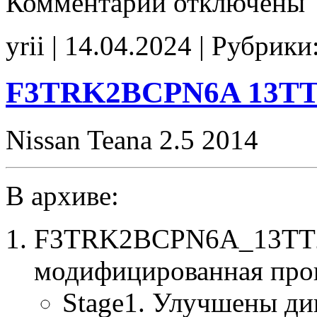
Комментарии
отключены
записи
1KA10A
9TRKEP3N3
yrii | 14.04.2024 | Рубрики
E2Catoff
CHK(ok)
F3TRK2BCPN6A 13TT2
Nissan Teana 2.5 2014
В архиве:
F3TRK2BCPN6A_13TT2
модифицированная про
Stage1. Улучшены ди