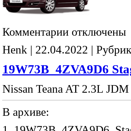
к
Комментарии
отключены
записи
19W73B_4ZVA9D6
Stage1
Henk | 22.04.2022 | Рубри
noCHK
19W73B_4ZVA9D6 Sta
Nissan Teana AT 2.3L JDM
В архиве:
1. 19W73B_4ZVA9D6_Stag