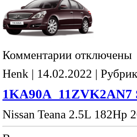
к
Комментарии
отключены
записи
1JN20A_9ZVKJ2N32
E2Catoff
Henk | 14.02.2022 | Рубри
noCHK
1KA90A_11ZVK2AN7 S
Nissan Teana 2.5L 182Hp