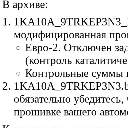
В архиве:
1KA10A_9TRKEP3N3_E2
модифицированная про
Евро-2. Отключен за
(контроль каталитиче
Контрольные суммы 
1KA10A_9TRKEP3N3.bin
обязательно убедитесь, 
прошивке вашего автом
к