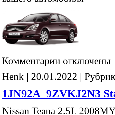
к
Комментарии
отключены
записи
1KA90A_11ZVK2AN7
Stage1
Henk | 20.01.2022 | Рубри
E2
noCat
noCHK
1JN92A_9ZVKJ2N3 Sta
Nissan Teana 2.5L 2008M