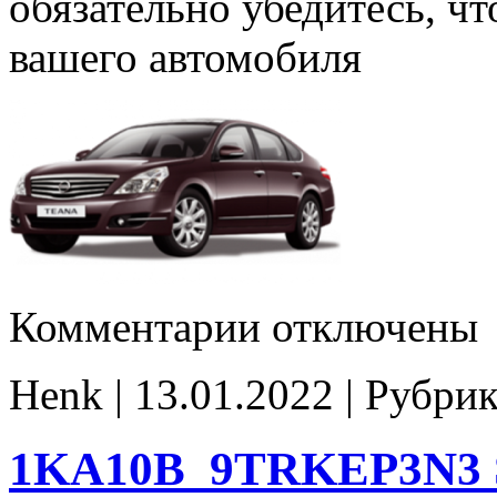
обязательно убедитесь, ч
вашего автомобиля
к
Комментарии
отключены
записи
1JN92A_9ZVKJ2N3
Stage1
Henk | 13.01.2022 | Рубри
E2Catoff
noCHK
1KA10B_9TRKEP3N3 St