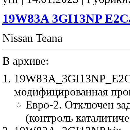
E2Catoff
CHK(ok)
19W83A 3GI13NP E2C
Nissan Teana
В архиве:
19W83A_3GI13NP_E2Ca
модифицированная про
Евро-2. Отключен за
(контроль каталитиче