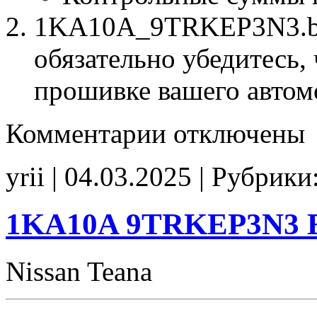
1KA10A_9TRKEP3N3.bin
обязательно убедитесь, 
прошивке вашего автом
к
Комментарии
отключены
записи
1KA10A
9TRKEP3N3
yrii | 04.03.2025 | Рубрики
Stage1
E2Catoff
CHK(ok)
1KA10A 9TRKEP3N3 E
Nissan Teana