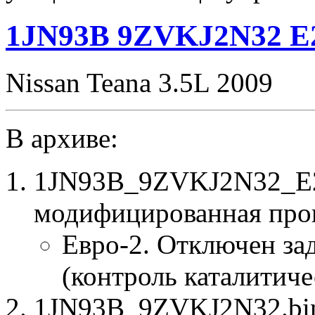
1JN93B 9ZVKJ2N32 E
Nissan Teana 3.5L 2009
В архиве:
1JN93B_9ZVKJ2N32_E2
модифицированная про
Евро-2. Отключен за
(контроль каталитиче
1JN93B_9ZVKJ2N32.bin 