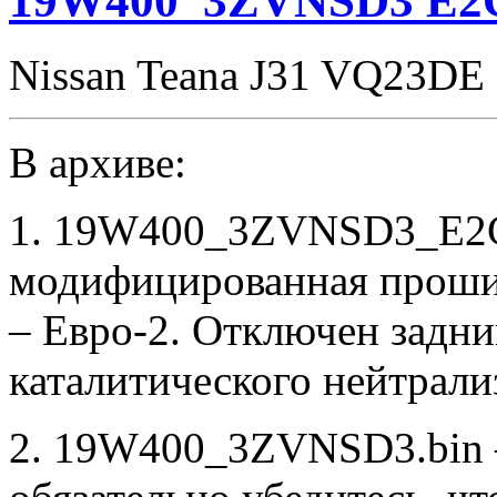
19W400_3ZVNSD3 E2C
Nissan Teana J31 VQ23DE
В архиве:
1. 19W400_3ZVNSD3_E2C
модифицированная проши
– Евро-2. Отключен задни
каталитического нейтрали
2. 19W400_3ZVNSD3.bin –