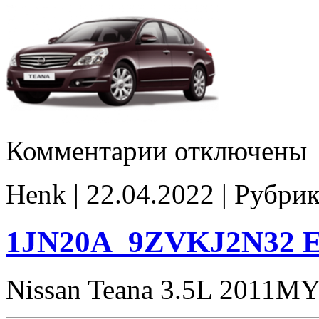
к
Комментарии
отключены
записи
19W73B_4ZVA9D6
Stage1
Henk | 22.04.2022 | Рубри
E2
CHK(ok)
1JN20A_9ZVKJ2N32 E
Nissan Teana 3.5L 2011M