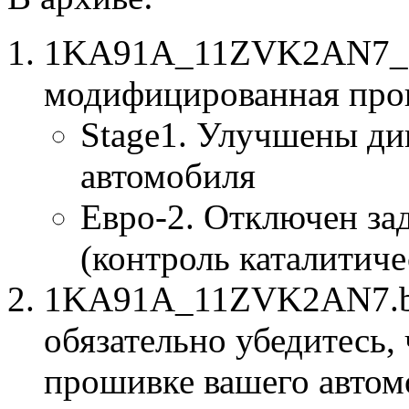
1KA91A_11ZVK2AN7_St
модифицированная про
Stage1. Улучшены ди
автомобиля
Евро-2. Отключен за
(контроль каталитиче
1KA91A_11ZVK2AN7.bin
обязательно убедитесь, 
прошивке вашего автом