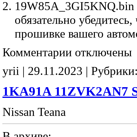
19W85A_3GI5KNQ.bin –
обязательно убедитесь, 
прошивке вашего автом
к
Комментарии
отключены
записи
19W85A
3GI5KNQ
yrii | 29.11.2023 | Рубрики
Stage1
E2Catoff
noCHK
1KA91A 11ZVK2AN7 St
Nissan Teana
В архиве: