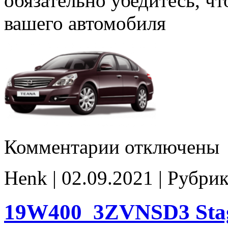
обязательно убедитесь, ч
вашего автомобиля
к
Комментарии
отключены
записи
19W400_3ZVNSD3
E2Cat_off
Henk | 02.09.2021 | Рубри
noCHK
19W400_3ZVNSD3 Stag