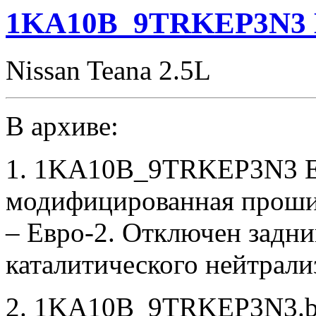
1KA10B_9TRKEP3N3 E
Nissan Teana 2.5L
В архиве:
1. 1KA10B_9TRKEP3N3 E
модифицированная проши
– Евро-2. Отключен задни
каталитического нейтрали
2. 1KA10B_9TRKEP3N3.bin