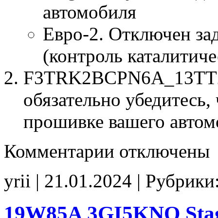
автомобиля
Евро-2. Отключен за
(контроль каталитиче
F3TRK2BCPN6A_13TT2A.
обязательно убедитесь, 
прошивке вашего автом
к
Комментарии
отключены
записи
F3TRK2BCPN6A
13TT2A
yrii | 21.01.2024 | Рубрики
Stage1
E2
noCHK
19W85A 3GI5KNQ Stag