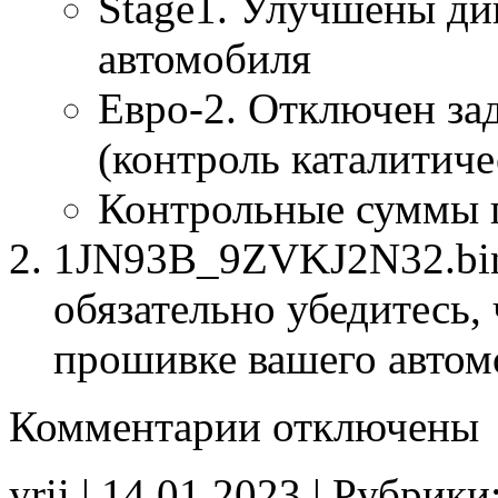
Stage1. Улучшены ди
автомобиля
Евро-2. Отключен за
(контроль каталитиче
Контрольные суммы 
1JN93B_9ZVKJ2N32.bin 
обязательно убедитесь, 
прошивке вашего автом
к
Комментарии
отключены
записи
1JN93B
9ZVKJ2N32
yrii | 14.01.2023 | Рубрики
Stage1