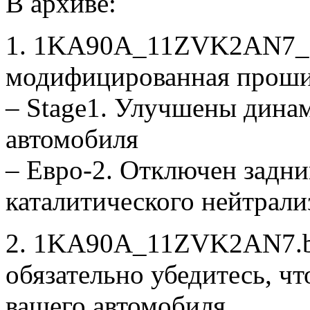
В архиве:
1. 1KA90A_11ZVK2AN7_S
модифицированная проши
– Stage1. Улучшены дина
автомобиля
– Евро-2. Отключен задни
каталитического нейтрали
2. 1KA90A_11ZVK2AN7.bi
обязательно убедитесь, ч
вашего автомобиля