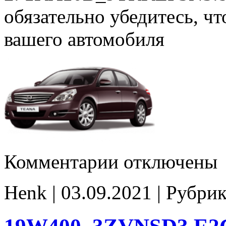
обязательно убедитесь, ч
вашего автомобиля
к
Комментарии
отключены
записи
1KA10B_9TRKEP3N3
E2
Henk | 03.09.2021 | Рубри
Cat_off
noCHK