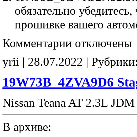
обязательно убедитесь, 
прошивке вашего автом
к
Комментарии
отключены
записи
1JN93B
9ZVKJ2N32
yrii | 28.07.2022 | Рубрики
E2Catoff
noCHK
19W73B_4ZVA9D6 Sta
Nissan Teana AT 2.3L JDM
В архиве: