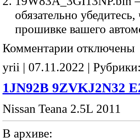
19W83A_3GI13NP.bin – 
обязательно убедитесь, 
прошивке вашего автом
к
Комментарии
отключены
записи
19W83A
3GI13NP
yrii | 07.11.2022 | Рубрики
E2Catoff
noCHK
1JN92B 9ZVKJ2N32 E
Nissan Teana 2.5L 2011
В архиве: