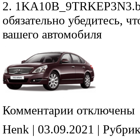
2. 1KA10B_9TRKEP3N3.bin
обязательно убедитесь, ч
вашего автомобиля
к
Комментарии
отключены
записи
1KA10B_9TRKEP3N3
Stage1
Henk | 03.09.2021 | Рубри
E2
Cat_off
noCHK