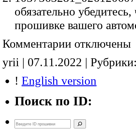
обязательно убедитесь, 
прошивке вашего автом
к
Комментарии
отключены
записи
1037363281
0261206072
yrii | 07.11.2022 | Рубрики
E2(EGR_off)
noCHK
!
English version
Поиск по ID:
Поиск