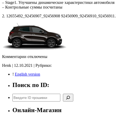
– Stage1. Улучшены динамические характеристики автомобиля
– Контрольные суммы посчитаны
2. 12655492_92456907_92456908 92456909_92456910_92456911.bi
к
Комментарии
отключены
записи
Henk | 12.10.2021 | Рубрики:
12655492_92456907
92456908_92456909
!
English version
92456910_92456911
Stage1
Поиск по ID:
CHK(ok)
Поиск
Онлайн-Магазин