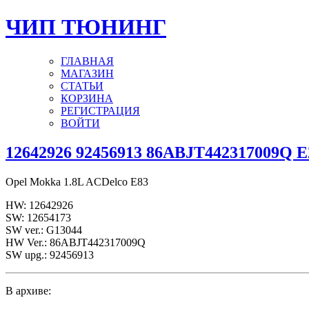
ЧИП ТЮНИНГ
ГЛАВНАЯ
МАГАЗИН
СТАТЬИ
КОРЗИНА
РЕГИСТРАЦИЯ
ВОЙТИ
12642926 92456913 86ABJT442317009Q 
Opel Mokka 1.8L ACDelco E83
HW: 12642926
SW: 12654173
SW ver.: G13044
HW Ver.: 86ABJT442317009Q
SW upg.: 92456913
В архиве: