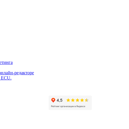
етинга
онлайн-редакторе
и ECU.