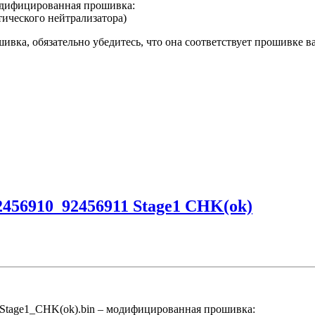
дифицированная прошивка:
тического нейтрализатора)
ивка, обязательно убедитесь, что она соответствует прошивке 
2456910_92456911 Stage1 CHK(ok)
 Stage1_CHK(ok).bin – модифицированная прошивка: