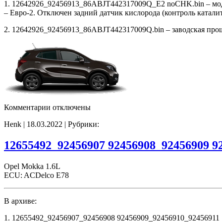
1. 12642926_92456913_86ABJT442317009Q_E2 noCHK.bin – мо
– Евро-2. Отключен задний датчик кислорода (контроль катали
2. 12642926_92456913_86ABJT442317009Q.bin – заводская прош
к
Комментарии
отключены
записи
Henk | 18.03.2022 | Рубрики:
12642926
92456913
86ABJT442317009Q
12655492_92456907 92456908_92456909 9
E2
noCHK
Opel Mokka 1.6L
ECU: ACDelco E78
В архиве:
1. 12655492_92456907_92456908 92456909_92456910_92456911