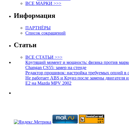
ВСЕ МАРКИ >>>
Информация
ПАРТНЁРЫ
Список сокращений
Статьи
ВСЕ СТАТЬИ >>>
Крутящий момент и мощность: физика против марк
Changan CS55: замер на стенде
Редактор прошивок: настройка требуемых опций в 
Не работает ABS и Круиз после замены двигателя 
E2 на Mazda MPV 2002