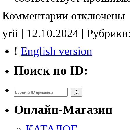
к
Комментарии
отключены
записи
HW8200509516
8200509552
yrii | 12.10.2024 | Рубрики
SW8200801129
E2
!
English version
Поиск по ID:
Поиск
Онлайн-Магазин
КАТАЛОГ