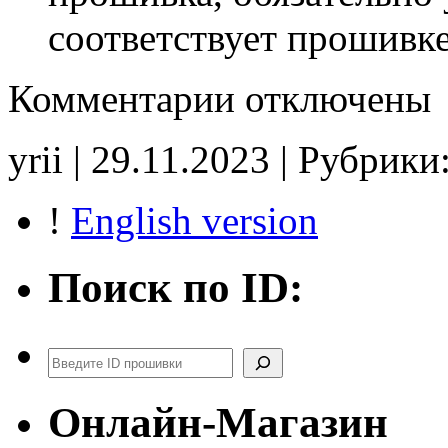
соответствует прошивк
к
Комментарии
отключены
записи
8200598393
8200860031
yrii | 29.11.2023 | Рубрики
RE0310
E2
CHK(ok)
!
English version
Поиск по ID:
Поиск
Онлайн-Магазин