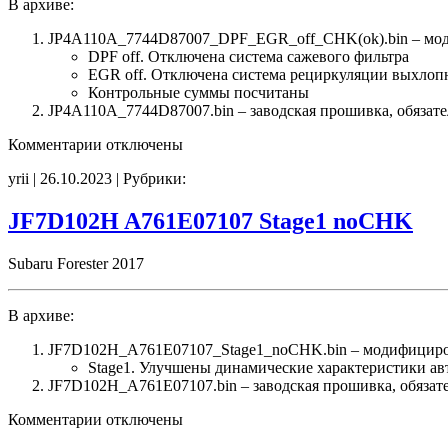
В архиве:
JP4A110A_7744D87007_DPF_EGR_off_CHK(ok).bin – мо
DPF off. Отключена система сажевого фильтра
EGR off. Отключена система рециркуляции выхлоп
Контрольные суммы посчитаны
JP4A110A_7744D87007.bin – заводская прошивка, обязате
к
Комментарии
отключены
записи
yrii | 26.10.2023 | Рубрики:
JP4A110A
7744D87007
DPF_EGR_off
JF7D102H A761E07107 Stage1 noCHK
CHK(ok)
Subaru Forester 2017
В архиве:
JF7D102H_A761E07107_Stage1_noCHK.bin – модифициро
Stage1. Улучшены динамические характеристики а
JF7D102H_A761E07107.bin – заводская прошивка, обязате
к
Комментарии
отключены
записи