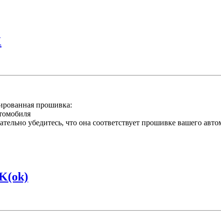
K
рованная прошивка:
втомобиля
тельно убедитесь, что она соответствует прошивке вашего авто
K(ok)