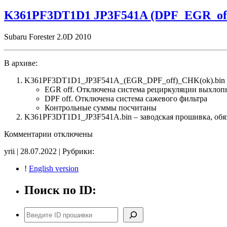
BA61E04007
DPF_off
K361PF3DT1D1 JP3F541A (DPF_EGR_of
CHK(ok)
Subaru Forester 2.0D 2010
В архиве:
K361PF3DT1D1_JP3F541A_(EGR_DPF_off)_CHK(ok).bin 
EGR off. Отключена система рециркуляции выхлоп
DPF off. Отключена система сажевого фильтра
Контрольные суммы посчитаны
K361PF3DT1D1_JP3F541A.bin – заводская прошивка, обяза
к
Комментарии
отключены
записи
yrii | 28.07.2022 | Рубрики:
K361PF3DT1D1
JP3F541A
!
English version
(DPF_EGR_off)
CHK(ok)
Поиск по ID:
Поиск