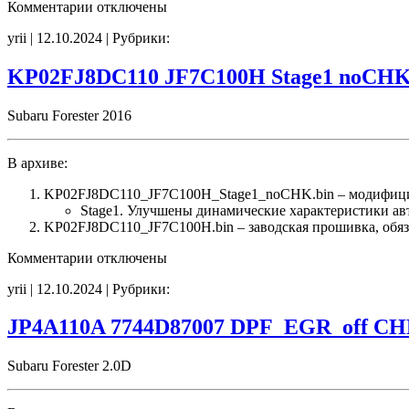
к
Комментарии
отключены
записи
yrii | 12.10.2024 | Рубрики:
KP02FJ8DC110
JF7C100H
Stage1
KP02FJ8DC110 JF7C100H Stage1 noCH
DPF_off
CHK(ok)
Subaru Forester 2016
В архиве:
KP02FJ8DC110_JF7C100H_Stage1_noCHK.bin – модифици
Stage1. Улучшены динамические характеристики а
KP02FJ8DC110_JF7C100H.bin – заводская прошивка, обяза
к
Комментарии
отключены
записи
yrii | 12.10.2024 | Рубрики:
KP02FJ8DC110
JF7C100H
Stage1
JP4A110A 7744D87007 DPF_EGR_off CH
noCHK
Subaru Forester 2.0D