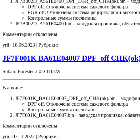
JF7B002D_A561E0400_DPF_EGR_off_CHK(ok).bin – мод
DPF off. Отключена система сажевого фильтра
EGR off. Отключена система рециркуляции выхлоп
Контрольные суммы посчитаны
JF7B002D_A561E0400.bin – заводская прошивка, обязател
к
Комментарии
отключены
записи
yrii | 18.06.2023 | Рубрики:
JF7B002D
A561E0400
DPF_EGR_off
JF7F001K BA61E04007 DPF_off CHK(ok
CHK(ok)
Subaru Forester 2.0D 110kW
В архиве:
JF7F001K_BA61E04007_DPF_off_CHK(ok).bin – модифиц
DPF off. Отключена система сажевого фильтра
Контрольные суммы посчитаны
JF7F001K_BA61E04007.bin – заводская прошивка, обязате
к
Комментарии
отключены
записи
yrii | 07.11.2022 | Рубрики:
JF7F001K