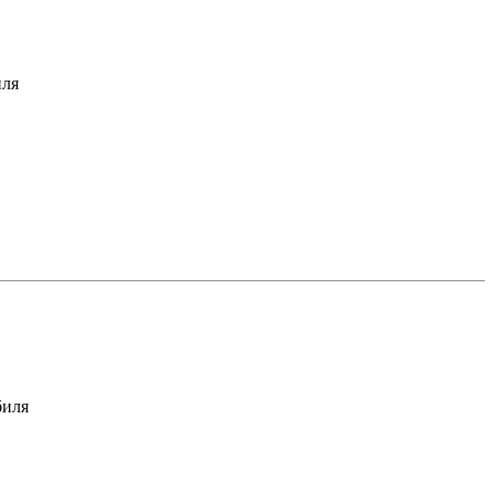
иля
биля