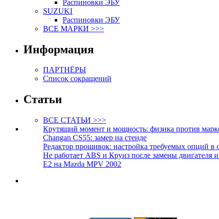
Распиновки ЭБУ
SUZUKI
Распиновки ЭБУ
ВСЕ МАРКИ >>>
Информация
ПАРТНЁРЫ
Список сокращений
Статьи
ВСЕ СТАТЬИ >>>
Крутящий момент и мощность: физика против марк
Changan CS55: замер на стенде
Редактор прошивок: настройка требуемых опций в 
Не работает ABS и Круиз после замены двигателя 
E2 на Mazda MPV 2002