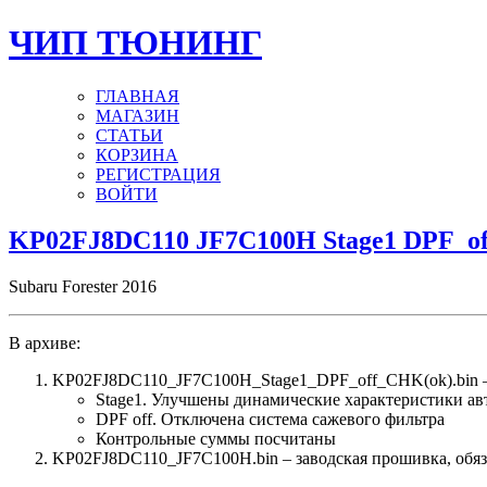
ЧИП ТЮНИНГ
ГЛАВНАЯ
МАГАЗИН
СТАТЬИ
КОРЗИНА
РЕГИСТРАЦИЯ
ВОЙТИ
KP02FJ8DC110 JF7C100H Stage1 DPF_of
Subaru Forester 2016
В архиве:
KP02FJ8DC110_JF7C100H_Stage1_DPF_off_CHK(ok).bin 
Stage1. Улучшены динамические характеристики а
DPF off. Отключена система сажевого фильтра
Контрольные суммы посчитаны
KP02FJ8DC110_JF7C100H.bin – заводская прошивка, обяза