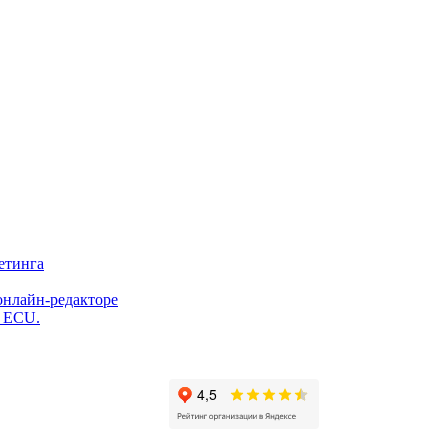
етинга
онлайн-редакторе
и ECU.