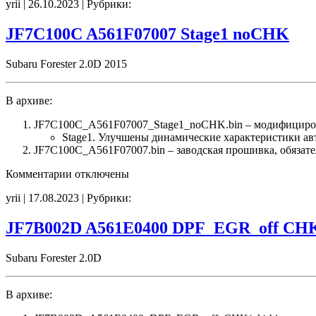
yrii | 26.10.2023 | Рубрики:
JF7D102H
A761E07107
Stage1
JF7C100C A561F07007 Stage1 noCHK
noCHK
Subaru Forester 2.0D 2015
В архиве:
JF7C100C_A561F07007_Stage1_noCHK.bin – модифициро
Stage1. Улучшены динамические характеристики а
JF7C100C_A561F07007.bin – заводская прошивка, обязате
к
Комментарии
отключены
записи
yrii | 17.08.2023 | Рубрики:
JF7C100C
A561F07007
Stage1
JF7B002D A561E0400 DPF_EGR_off CHK
noCHK
Subaru Forester 2.0D
В архиве: