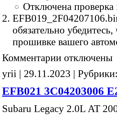
Отключена проверка
EFB019_2F04207106.bin
обязательно убедитесь, 
прошивке вашего автом
к
Комментарии
отключены
записи
EFB019
2F04207106
yrii | 29.11.2023 | Рубрики
E2
CHK(fix)
EFB021 3C04203006 E
Subaru Legacy 2.0L AT 20