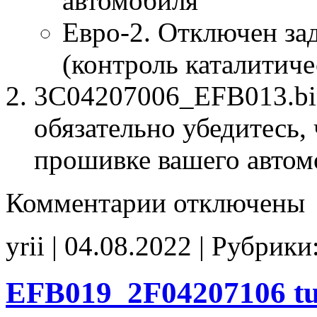
автомобиля
Евро-2. Отключен за
(контроль каталитиче
3C04207006_EFB013.bin
обязательно убедитесь, 
прошивке вашего автом
к
Комментарии
отключены
записи
3C04207006
EFB013
yrii | 04.08.2022 | Рубрики
tune
E2
EFB019_2F04207106 tu