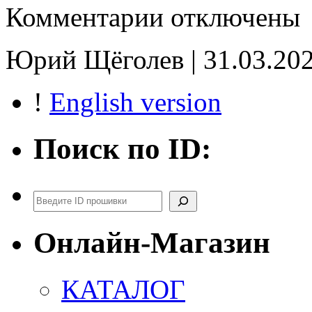
к
Комментарии
отключены
записи
2F04207206_EFB019
tune_E2
Юрий Щёголев | 31.03.202
!
English version
Поиск по ID:
Поиск
Онлайн-Магазин
КАТАЛОГ