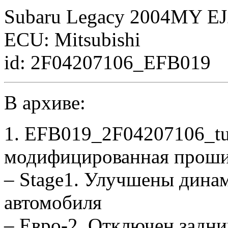
Subaru Legacy 2004MY E
ECU: Mitsubishi
id: 2F04207106_EFB019
В архиве:
1. EFB019_2F04207106_tu
модифицированная проши
– Stage1. Улучшены дина
автомобиля
– Евро-2. Отключен задни