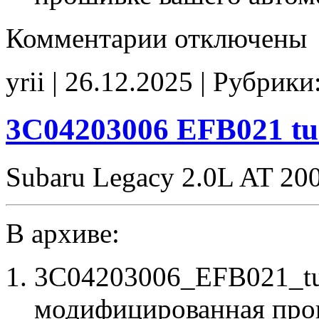
к
Комментарии
отключены
записи
2F04207206
EFB019
yrii | 26.12.2025 | Рубрики
tune
3C04203006 EFB021 tu
Subaru Legacy 2.0L AT 20
В архиве:
3C04203006_EFB021_tu
модифицированная про