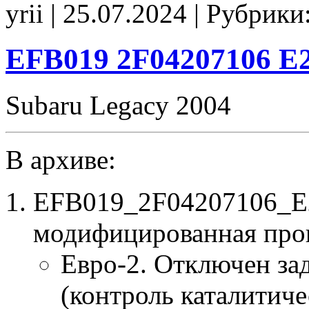
yrii | 25.07.2024 | Рубрики
tune
E2
P0600_off
EFB019 2F04207106 E2
Subaru Legacy 2004
В архиве:
EFB019_2F04207106_E2
модифицированная про
Евро-2. Отключен за
(контроль каталитиче