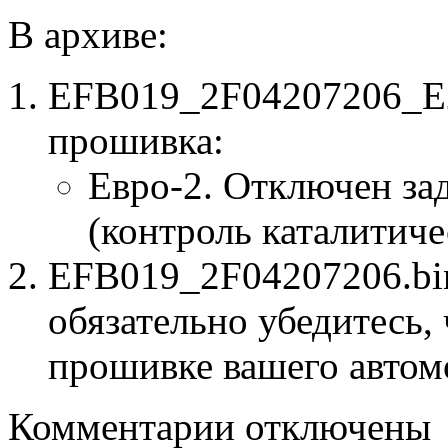
В архиве:
EFB019_2F04207206_E2
прошивка:
Евро-2. Отключен за
(контроль каталитиче
EFB019_2F04207206.bin
обязательно убедитесь, 
прошивке вашего автом
к
Комментарии
отключены
записи
EFB019