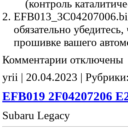
(контроль каталитиче
EFB013_3C04207006.bin
обязательно убедитесь, 
прошивке вашего автом
к
Комментарии
отключены
записи
EFB013
3C04207006
yrii | 20.04.2023 | Рубрики
E2
EFB019 2F04207206 E
Subaru Legacy