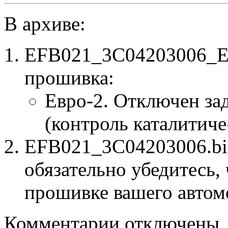
В архиве:
EFB021_3C04203006_E2
прошивка:
Евро-2. Отключен за
(контроль каталитиче
EFB021_3C04203006.bin
обязательно убедитесь, 
прошивке вашего автом
к
Комментарии
отключены
записи