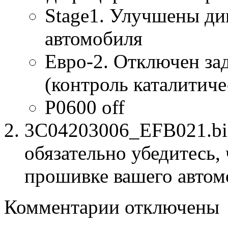
Stage1. Улучшены ди
автомобиля
Евро-2. Отключен за
(контроль каталитиче
P0600 off
3C04203006_EFB021.bin
обязательно убедитесь, 
прошивке вашего автом
к
Комментарии
отключены
записи
3C04203006
EFB021