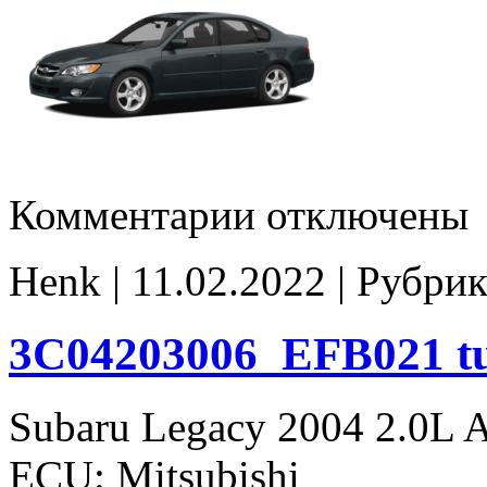
к
Комментарии
отключены
записи
EFB042_5204203006
tune
Henk | 11.02.2022 | Рубрик
E2
3C04203006_EFB021 t
Subaru Legacy 2004 2.0L 
ECU: Mitsubishi