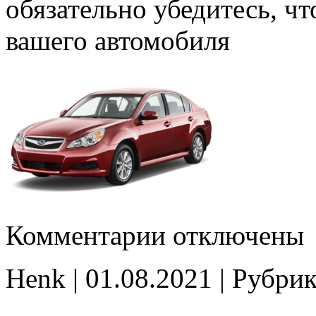
обязательно убедитесь, ч
вашего автомобиля
к
Комментарии
отключены
записи
3C04203006_EFB021
tune
Henk | 01.08.2021 | Рубри
E2