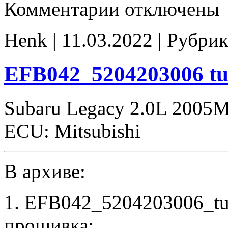
к
Комментарии
отключены
записи
EFB019_2F04207106
tune
Henk | 11.03.2022 | Рубрик
E2
EFB042_5204203006 tu
Subaru Legacy 2.0L 2005
ECU: Mitsubishi
В архиве:
1. EFB042_5204203006_tu
прошивка: