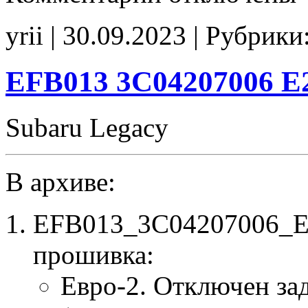
EFB021
3C04203006
yrii | 30.09.2023 | Рубрики
E2
EFB013 3C04207006 E
Subaru Legacy
В архиве:
EFB013_3C04207006_E2
прошивка:
Евро-2. Отключен за