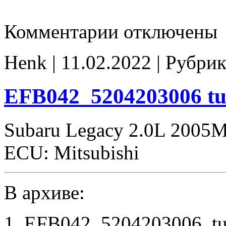
к
Комментарии
отключены
записи
EFB042_5204203006
tune
Henk | 11.02.2022 | Рубрик
EFB042_5204203006 tu
Subaru Legacy 2.0L 2005
ECU: Mitsubishi
В архиве:
1. EFB042_5204203006_tu