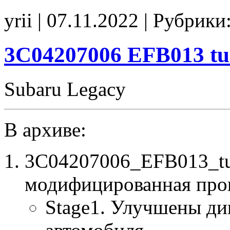
2F04207206
yrii | 07.11.2022 | Рубрики
E2
3C04207006 EFB013 tu
Subaru Legacy
В архиве:
3C04207006_EFB013_tu
модифицированная про
Stage1. Улучшены ди