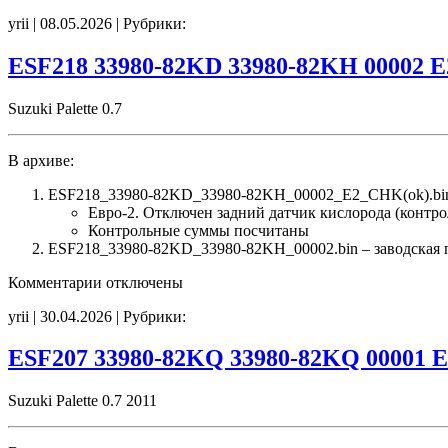
записи
yrii | 08.05.2026 | Рубрики:
ESF206
33980-
82KP
ESF218 33980-82KD 33980-82KH 00002 
33980-
82KH
Suzuki Palette 0.7
00001
E2
CHK(ok)
В архиве:
ESF218_33980-82KD_33980-82KH_00002_E2_CHK(ok).bin
Евро-2. Отключен задний датчик кислорода (контро
Контрольные суммы посчитаны
ESF218_33980-82KD_33980-82KH_00002.bin – заводская пр
к
Комментарии
отключены
записи
yrii | 30.04.2026 | Рубрики:
ESF218
33980-
82KD
ESF207 33980-82KQ 33980-82KQ 00001 
33980-
82KH
Suzuki Palette 0.7 2011
00002
E2
CHK(ok)