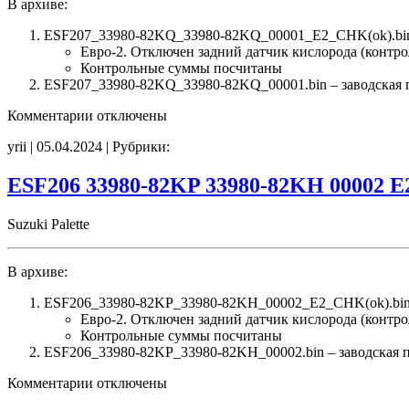
В архиве:
ESF207_33980-82KQ_33980-82KQ_00001_E2_CHK(ok).bin
Евро-2. Отключен задний датчик кислорода (контро
Контрольные суммы посчитаны
ESF207_33980-82KQ_33980-82KQ_00001.bin – заводская пр
к
Комментарии
отключены
записи
yrii | 05.04.2024 | Рубрики:
ESF207
33980-
82KQ
ESF206 33980-82KP 33980-82KH 00002 E
33980-
82KQ
Suzuki Palette
00001
E2
CHK(ok)
В архиве:
ESF206_33980-82KP_33980-82KH_00002_E2_CHK(ok).bin
Евро-2. Отключен задний датчик кислорода (контро
Контрольные суммы посчитаны
ESF206_33980-82KP_33980-82KH_00002.bin – заводская пр
к
Комментарии
отключены
записи