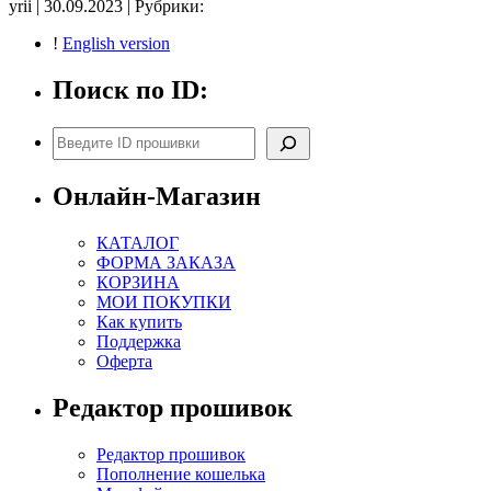
yrii | 30.09.2023 | Рубрики:
ESF206
33980-
!
English version
82KP
33980-
Поиск по ID:
82KH
00002
E2
Поиск
CHK(ok)
Онлайн-Магазин
КАТАЛОГ
ФОРМА ЗАКАЗА
КОРЗИНА
МОИ ПОКУПКИ
Как купить
Поддержка
Оферта
Редактор прошивок
Редактор прошивок
Пополнение кошелька