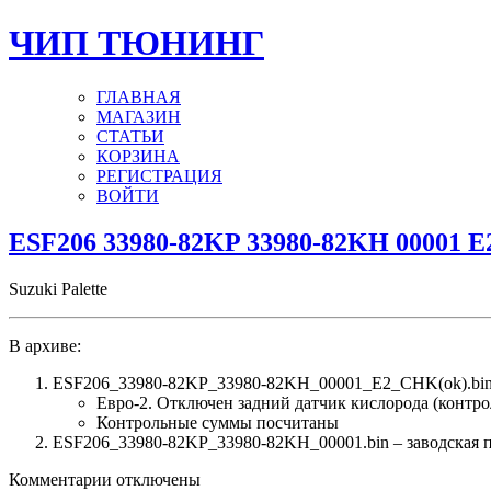
ЧИП ТЮНИНГ
ГЛАВНАЯ
МАГАЗИН
СТАТЬИ
КОРЗИНА
РЕГИСТРАЦИЯ
ВОЙТИ
ESF206 33980-82KP 33980-82KH 00001 E
Suzuki Palette
В архиве:
ESF206_33980-82KP_33980-82KH_00001_E2_CHK(ok).bin
Евро-2. Отключен задний датчик кислорода (контро
Контрольные суммы посчитаны
ESF206_33980-82KP_33980-82KH_00001.bin – заводская пр
к
Комментарии
отключены