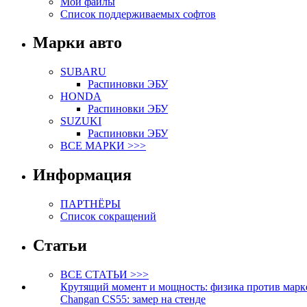
Мои файлы
Список поддерживаемых софтов
Марки авто
SUBARU
Распиновки ЭБУ
HONDA
Распиновки ЭБУ
SUZUKI
Распиновки ЭБУ
ВСЕ МАРКИ >>>
Информация
ПАРТНЁРЫ
Список сокращений
Статьи
ВСЕ СТАТЬИ >>>
Крутящий момент и мощность: физика против марк
Changan CS55: замер на стенде