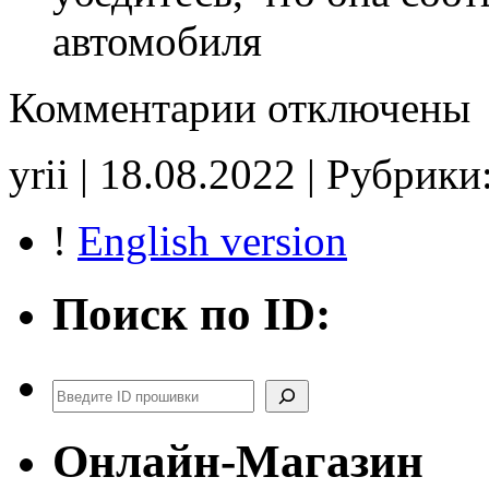
автомобиля
к
Комментарии
отключены
записи
ES1235
Stage1
yrii | 18.08.2022 | Рубрики
CHK(ok)
!
English version
Поиск по ID:
Поиск
Онлайн-Магазин