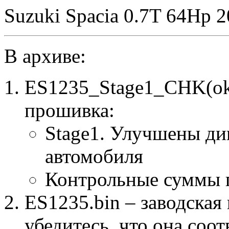
Suzuki Spacia 0.7T 64Hp 
В архиве:
ES1235_Stage1_CHK(ok
прошивка:
Stage1. Улучшены ди
автомобиля
Контрольные суммы 
ES1235.bin – заводская
убедитесь, что она соо