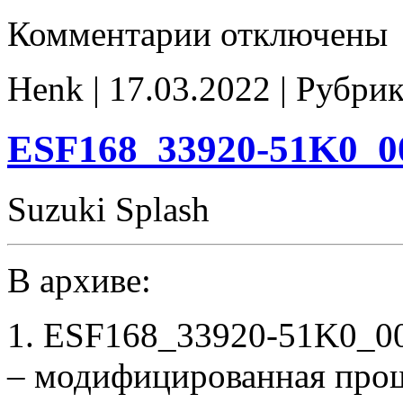
к
Комментарии
отключены
записи
ESF168
33920-
Henk | 17.03.2022 | Рубри
51K0
00004
tune
E2(EGR_off)
ESF168_33920-51K0_0
CHK(ok)
Suzuki Splash
В архиве:
1. ESF168_33920-51K0_0
– модифицированная про