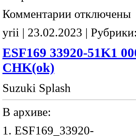
к
Комментарии
отключены
записи
ESF168
33920-
yrii | 23.02.2023 | Рубрики
51K0
00004
E2(EGR_off)
CHK(ok)
ESF169 33920-51K1 00
CHK(ok)
Suzuki Splash
В архиве:
ESF169_33920-