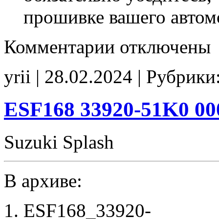
прошивке вашего автом
к
Комментарии
отключены
записи
ESF168
33920-
yrii | 28.02.2024 | Рубрики
51K0
00003
tune
E2(EGR_off)
ESF168 33920-51K0 00
CHK(ok)
Suzuki Splash
В архиве:
ESF168_33920-