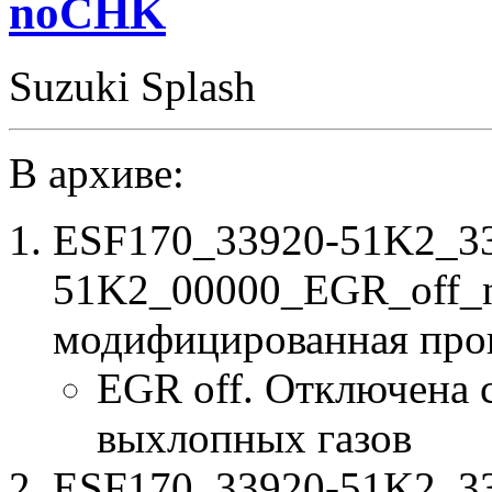
noCHK
Suzuki Splash
В архиве:
ESF170_33920-51K2_3
51K2_00000_EGR_off_
модифицированная про
EGR off. Отключена 
выхлопных газов
ESF170_33920-51K2_33