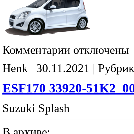
к
Комментарии
отключены
записи
ESF168_33920-
51K0_00003
Henk | 30.11.2021 | Рубрик
E2(EGR_off)
ESF170 33920-51K2_0
Suzuki Splash
В архиве: