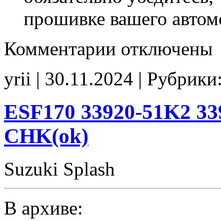
прошивке вашего автом
к
Комментарии
отключены
записи
ESF168
33920-
yrii | 30.11.2024 | Рубрики
51K0
00004
EGR_off
CHK(ok)
ESF170 33920-51K2 33
CHK(ok)
Suzuki Splash
В архиве: