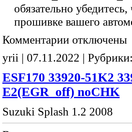
обязательно убедитесь, 
прошивке вашего автом
к
Комментарии
отключены
записи
ESF169
33920-
yrii | 07.11.2022 | Рубрики
51K1
00004
tune
E2(EGR_off)
ESF170 33920-51K2 33
CHK(ok)
E2(EGR_off) noCHK
Suzuki Splash 1.2 2008