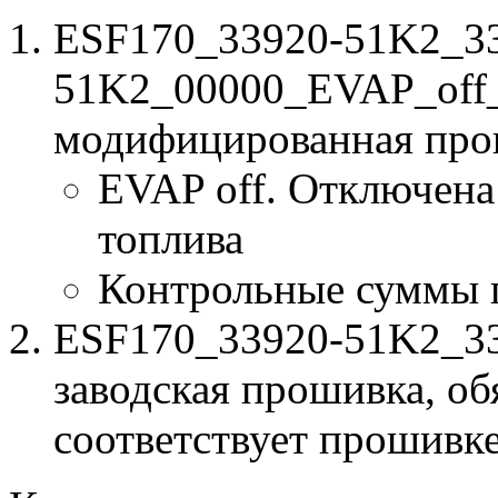
ESF170_33920-51K2_3
51K2_00000_EVAP_off_
модифицированная про
EVAP off. Отключена
топлива
Контрольные суммы 
ESF170_33920-51K2_33
заводская прошивка, об
соответствует прошивк
к