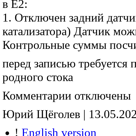
в Е2:
1. Отключен задний датчи
катализатора) Датчик мож
Контрольные суммы посч
перед записью требуется 
родного стока
к
Комментарии
отключены
записи
ESF168_33920-
51K0_00004_E2
Юрий Щёголев | 13.05.202
!
English version