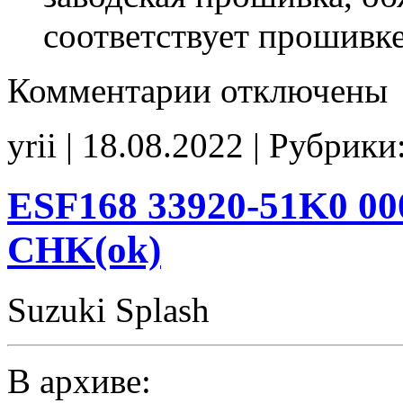
соответствует прошивк
к
Комментарии
отключены
записи
ESF170
33920-
yrii | 18.08.2022 | Рубрики
51K2
33920-
51K2
00000
ESF168 33920-51K0 00
Stage1
E2
CHK(ok)
noCHK
Suzuki Splash
В архиве: