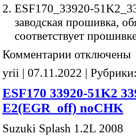
ESF170_33920-51K2_33
заводская прошивка, об
соответствует прошивк
к
Комментарии
отключены
записи
ESF170
33920-
yrii | 07.11.2022 | Рубрики
51K2
33920-
51K2
00000
ESF170 33920-51K2 33
Stage1
E2(EGR_off)
E2(EGR_off) noCHK
noCHK
Suzuki Splash 1.2L 2008