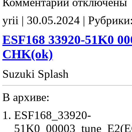
Комментарии
отключены
записи
ESF170
33920-
yrii | 30.05.2024 | Рубрики
51K2
33920-
51K2
00000
ESF168 33920-51K0 00
EVAP_off
CHK(ok)
CHK(ok)
Suzuki Splash
В архиве:
ESF168_33920-
51K0_00003_tune_E2(E