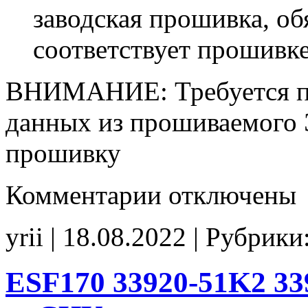
заводская прошивка, об
соответствует прошивк
ВНИМАНИЕ: Требуется п
данных из прошиваемого
прошивку
к
Комментарии
отключены
записи
ESF170
33920-
yrii | 18.08.2022 | Рубрики
51K2
33920-
51K2
00000
ESF170 33920-51K2 33
E2(EGR_off)
noCHK