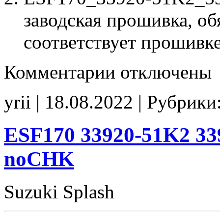
заводская прошивка, об
соответствует прошивк
к
Комментарии
отключены
записи
ESF170
33920-
yrii | 18.08.2022 | Рубрики
51K2
33920-
51K2
00000
ESF170 33920-51K2 33
EGR_off
noCHK
noCHK
Suzuki Splash