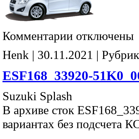
к
Комментарии
отключены
записи
ESF170
33920-
Henk | 30.11.2021 | Рубрик
51K2_00000
E2
ESF168_33920-51K0_0
Suzuki Splash
В архиве сток ESF168_33
вариантах без подсчета К