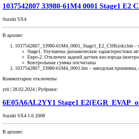
noCHK
1037542807 33980-61M4 0001 Stage1 E2 
Suzuki SX4
В архиве:
1037542807_33980-61M4_0001_Stage1_E2_CHK(ok).bin –
Stage1. Улучшены динамические характеристики а
Евро-2. Отключен задний датчик кислорода (контро
Контрольные суммы посчитаны
1037542807_33980-61M4_0001.bin – заводская прошивка, 
к
Комментарии
отключены
записи
yrii | 28.02.2024 | Рубрики:
1037542807
33980-
61M4
6E05A6AL2YY1 Stage1 E2(EGR_EVAP_of
0001
Stage1
Suzuki SX4 1.6 2008
E2
CHK(ok)
В архиве: