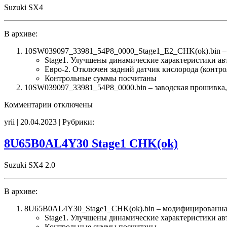
Suzuki SX4
В архиве:
10SW039097_33981_54P8_0000_Stage1_E2_CHK(ok).bin –
Stage1. Улучшены динамические характеристики а
Евро-2. Отключен задний датчик кислорода (контро
Контрольные суммы посчитаны
10SW039097_33981_54P8_0000.bin – заводская прошивка, 
к
Комментарии
отключены
записи
yrii | 20.04.2023 | Рубрики:
10SW039097
33981
54P8
8U65B0AL4Y30 Stage1 CHK(ok)
0000
Stage1
Suzuki SX4 2.0
E2
CHK(ok)
В архиве:
8U65B0AL4Y30_Stage1_CHK(ok).bin – модифицированна
Stage1. Улучшены динамические характеристики а
Контрольные суммы посчитаны