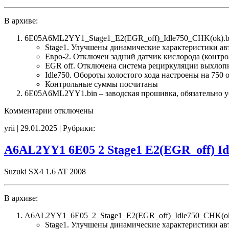
В архиве:
6E05A6ML2YY1_Stage1_E2(EGR_off)_Idle750_CHK(ok).b
Stage1. Улучшены динамические характеристики а
Евро-2. Отключен задний датчик кислорода (контро
EGR off. Отключена система рециркуляции выхлоп
Idle750. Обороты холостого хода настроены на 750 
Контрольные суммы посчитаны
6E05A6ML2YY1.bin – заводская прошивка, обязательно уб
к
Комментарии
отключены
записи
yrii | 29.01.2025 | Рубрики:
6E05A6ML2YY1
Stage1
E2(EGR_off)
A6AL2YY1 6E05 2 Stage1 E2(EGR_off) I
Idle750
CHK(ok)
Suzuki SX4 1.6 AT 2008
В архиве:
A6AL2YY1_6E05_2_Stage1_E2(EGR_off)_Idle750_CHK(ok)
Stage1. Улучшены динамические характеристики а