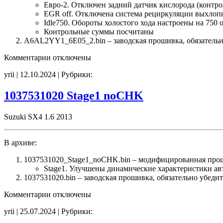
Евро-2. Отключен задний датчик кислорода (контро
EGR off. Отключена система рециркуляции выхлоп
Idle750. Обороты холостого хода настроены на 750 
Контрольные суммы посчитаны
A6AL2YY1_6E05_2.bin – заводская прошивка, обязательно
к
Комментарии
отключены
записи
yrii | 12.10.2024 | Рубрики:
A6AL2YY1
6E05
2
1037531020 Stage1 noCHK
Stage1
E2(EGR_off)
Suzuki SX4 1.6 2013
Idle750
CHK(ok)
В архиве:
1037531020_Stage1_noCHK.bin – модифицированная про
Stage1. Улучшены динамические характеристики а
1037531020.bin – заводская прошивка, обязательно убеди
к
Комментарии
отключены
записи
yrii | 25.07.2024 | Рубрики:
1037531020
Stage1