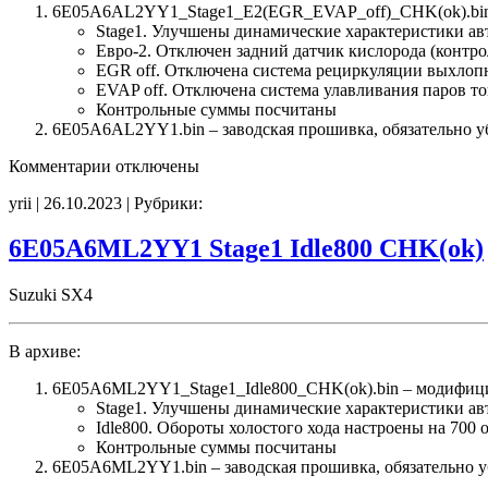
6E05A6AL2YY1_Stage1_E2(EGR_EVAP_off)_CHK(ok).bin
Stage1. Улучшены динамические характеристики а
Евро-2. Отключен задний датчик кислорода (контро
EGR off. Отключена система рециркуляции выхлоп
EVAP off. Отключена система улавливания паров т
Контрольные суммы посчитаны
6E05A6AL2YY1.bin – заводская прошивка, обязательно уб
к
Комментарии
отключены
записи
yrii | 26.10.2023 | Рубрики:
6E05A6AL2YY1
Stage1
E2(EGR_EVAP_off)
6E05A6ML2YY1 Stage1 Idle800 CHK(ok)
CHK(ok)
Suzuki SX4
В архиве:
6E05A6ML2YY1_Stage1_Idle800_CHK(ok).bin – модифиц
Stage1. Улучшены динамические характеристики а
Idle800. Обороты холостого хода настроены на 700 
Контрольные суммы посчитаны
6E05A6ML2YY1.bin – заводская прошивка, обязательно уб