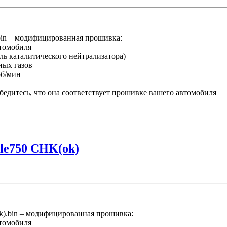
in – модифицированная прошивка:
втомобиля
ль каталитического нейтрализатора)
ных газов
об/мин
едитесь, что она соответствует прошивке вашего автомобиля
dle750 CHK(ok)
.bin – модифицированная прошивка:
втомобиля