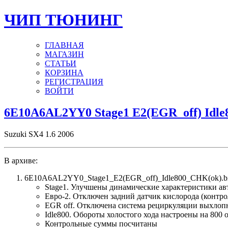
ЧИП ТЮНИНГ
ГЛАВНАЯ
МАГАЗИН
СТАТЬИ
КОРЗИНА
РЕГИСТРАЦИЯ
ВОЙТИ
6E10A6AL2YY0 Stage1 E2(EGR_off) Idle
Suzuki SX4 1.6 2006
В архиве:
6E10A6AL2YY0_Stage1_E2(EGR_off)_Idle800_CHK(ok).bi
Stage1. Улучшены динамические характеристики а
Евро-2. Отключен задний датчик кислорода (контро
EGR off. Отключена система рециркуляции выхлоп
Idle800. Обороты холостого хода настроены на 800 
Контрольные суммы посчитаны