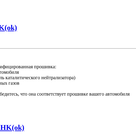
K(ok)
ифицированная прошивка:
втомобиля
ль каталитического нейтрализатора)
ных газов
едитесь, что она соответствует прошивке вашего автомобиля
CHK(ok)