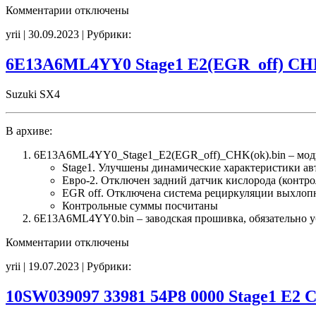
к
Комментарии
отключены
записи
yrii | 30.09.2023 | Рубрики:
6E05A6ML2YY1
Stage1
Idle800
6E13A6ML4YY0 Stage1 E2(EGR_off) CH
CHK(ok)
Suzuki SX4
В архиве:
6E13A6ML4YY0_Stage1_E2(EGR_off)_CHK(ok).bin – мод
Stage1. Улучшены динамические характеристики а
Евро-2. Отключен задний датчик кислорода (контро
EGR off. Отключена система рециркуляции выхлоп
Контрольные суммы посчитаны
6E13A6ML4YY0.bin – заводская прошивка, обязательно уб
к
Комментарии
отключены
записи
yrii | 19.07.2023 | Рубрики:
6E13A6ML4YY0
Stage1
E2(EGR_off)
10SW039097 33981 54P8 0000 Stage1 E2 
CHK(ok)