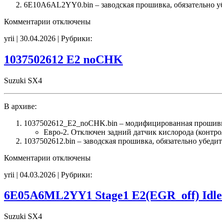
6E10A6AL2YY0.bin – заводская прошивка, обязательно уб
к
Комментарии
отключены
записи
yrii | 30.04.2026 | Рубрики:
6E10A6AL2YY0
Stage1
E2(EGR_off)
1037502612 E2 noCHK
Idle800
CHK(ok)
Suzuki SX4
В архиве:
1037502612_E2_noCHK.bin – модифицированная прошив
Евро-2. Отключен задний датчик кислорода (контро
1037502612.bin – заводская прошивка, обязательно убеди
к
Комментарии
отключены
записи
yrii | 04.03.2026 | Рубрики:
1037502612
E2
noCHK
6E05A6ML2YY1 Stage1 E2(EGR_off) Idl
Suzuki SX4