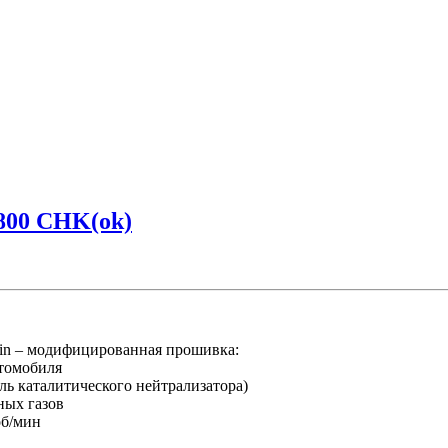
800 CHK(ok)
n – модифицированная прошивка:
втомобиля
ль каталитического нейтрализатора)
ных газов
об/мин