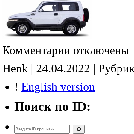
к
Комментарии
отключены
записи
RS3743V
tune
Henk | 24.04.2022 | Рубри
E2
!
English version
Поиск по ID:
Поиск