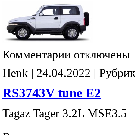
к
Комментарии
отключены
записи
RS3743V
E2
Henk | 24.04.2022 | Рубри
RS3743V tune E2
Tagaz Tager 3.2L MSE3.5