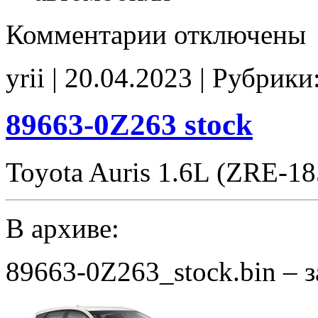
к
Комментарии
отключены
записи
89663-
0Z263
yrii | 20.04.2023 | Рубрики
E2
Stage1
VALV_off
noCHK
89663-0Z263 stock
Toyota Auris 1.6L (ZRE-1
В архиве:
89663-0Z263_stock.bin – 