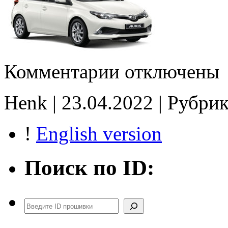
к
Комментарии
отключены
записи
89663-
0Z263
Henk | 23.04.2022 | Рубри
Stage1
E2
noCHK
!
English version
Поиск по ID:
Поиск