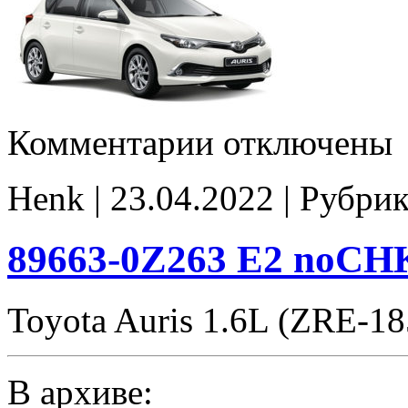
к
Комментарии
отключены
записи
89663-
0Z263
Henk | 23.04.2022 | Рубри
stock
89663-0Z263 E2 noCH
Toyota Auris 1.6L (ZRE-1
В архиве: