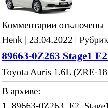
к
Комментарии
отключены
записи
89663-
0Z263
Henk | 23.04.2022 | Рубри
E2
noCHK
89663-0Z263 Stage1 E
Toyota Auris 1.6L (ZRE-1
В архиве:
1. 89663-0Z263_E2_Stage