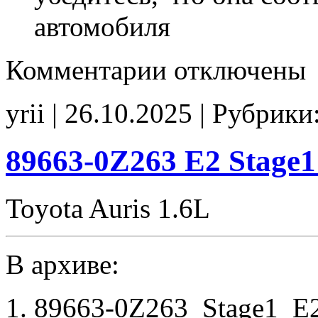
автомобиля
к
Комментарии
отключены
записи
89663-
02G42
yrii | 26.10.2025 | Рубрики
Stage1
SpLim250
noCHK
89663-0Z263 E2 Stage
Toyota Auris 1.6L
В архиве:
89663-0Z263_Stage1_E