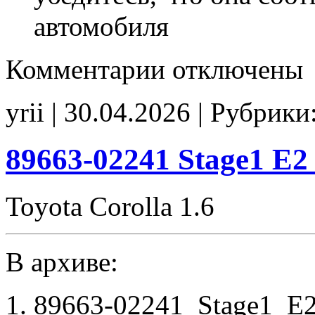
автомобиля
к
Комментарии
отключены
записи
89663-
02G70
yrii | 30.04.2026 | Рубрики
Stage1
POPCORN
noCHK
89663-02241 Stage1 E
Toyota Corolla 1.6
В архиве:
89663-02241_Stage1_E