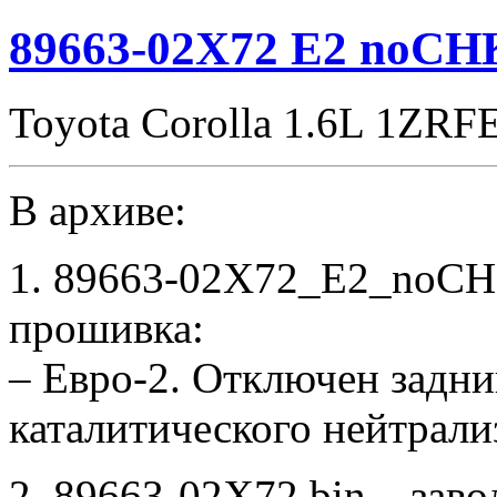
89663-02X72 E2 noCH
Toyota Corolla 1.6L 1ZRF
В архиве:
1. 89663-02X72_E2_noCH
прошивка:
– Евро-2. Отключен задни
каталитического нейтрали
2. 89663-02X72.bin – зав