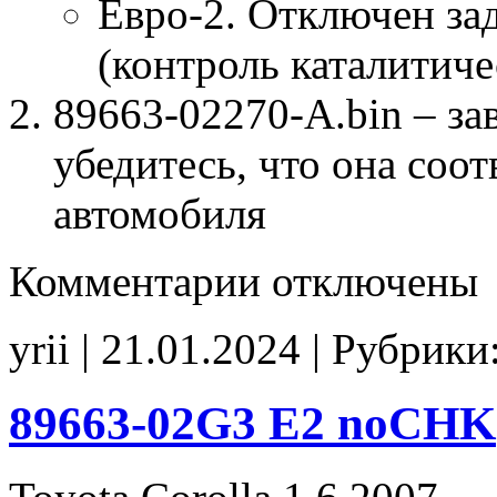
Евро-2. Отключен за
(контроль каталитиче
89663-02270-A.bin – за
убедитесь, что она соо
автомобиля
к
Комментарии
отключены
записи
89663-
02270-
yrii | 21.01.2024 | Рубрики
A
E2
noCHK
89663-02G3 E2 noCHK