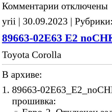
к
Комментарии
отключены
записи
89663-
02G3
yrii | 30.09.2023 | Рубрики
E2
noCHK
89663-02E63 E2 noCH
Toyota Corolla
В архиве:
89663-02E63_E2_noCHK
прошивка: