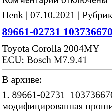
записи
89661-
02731
Henk | 07.10.2021 | Рубри
stock
89661-02731 10373667
Toyota Corolla 2004MY
ECU: Bosch M7.9.41
В архиве:
1. 89661-02731_10373667
модифицированная проши