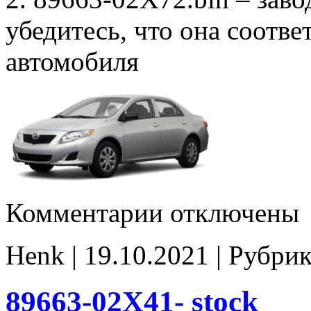
убедитесь, что она соотв
автомобиля
к
Комментарии
отключены
записи
89663-
02X72
Henk | 19.10.2021 | Рубри
E2
noCHK
89663-02X41- stock