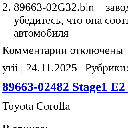
89663-02G32.bin – заво
убедитесь, что она соо
автомобиля
к
Комментарии
отключены
записи
89663-
02G32
yrii | 24.11.2025 | Рубрики
Stage1
noCHK
89663-02482 Stage1 E
Toyota Corolla