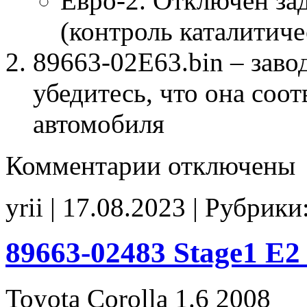
Евро-2. Отключен за
(контроль каталитиче
89663-02E63.bin – заво
убедитесь, что она соо
автомобиля
к
Комментарии
отключены
записи
89663-
02E63
yrii | 17.08.2023 | Рубрики
E2
noCHK
89663-02483 Stage1 E
Toyota Corolla 1.6 2008