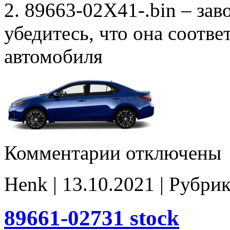
2. 89663-02X41-.bin – зав
убедитесь, что она соотв
автомобиля
к
Комментарии
отключены
записи
89663-
02X41-
Henk | 13.10.2021 | Рубри
Stage1
E2
noCHK
89661-02731 stock