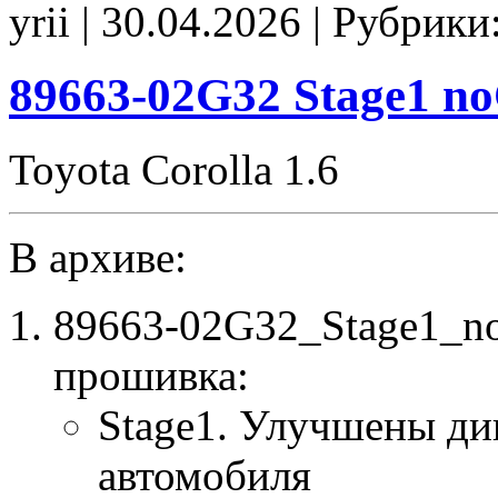
yrii | 30.04.2026 | Рубрики
Stage1
E2
noCHK
89663-02G32 Stage1 
Toyota Corolla 1.6
В архиве:
89663-02G32_Stage1_n
прошивка:
Stage1. Улучшены ди
автомобиля