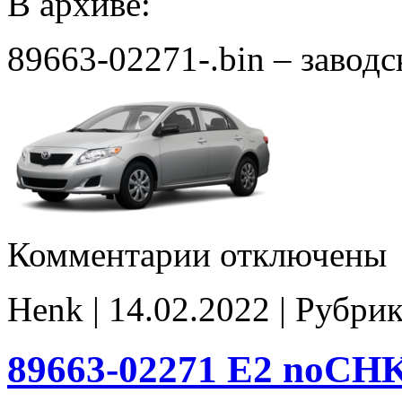
В архиве:
89663-02271-.bin – завод
к
Комментарии
отключены
записи
89663-
02271-
Henk | 14.02.2022 | Рубри
stock
89663-02271 E2 noCH