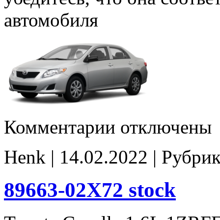
автомобиля
к
Комментарии
отключены
записи
89663-
02271
Henk | 14.02.2022 | Рубри
Stage1
E2
noCHK
89663-02X72 stock