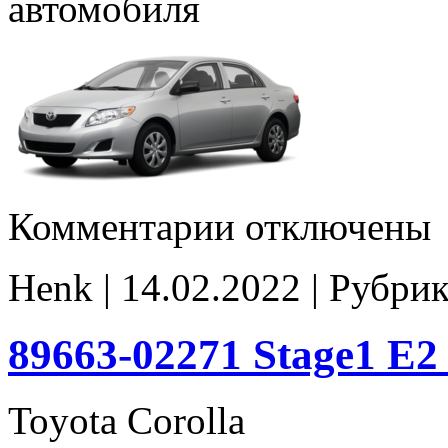
автомобиля
к
Комментарии
отключены
записи
89663-
02271
Henk | 14.02.2022 | Рубри
E2
noCHK
89663-02271 Stage1 E
Toyota Corolla