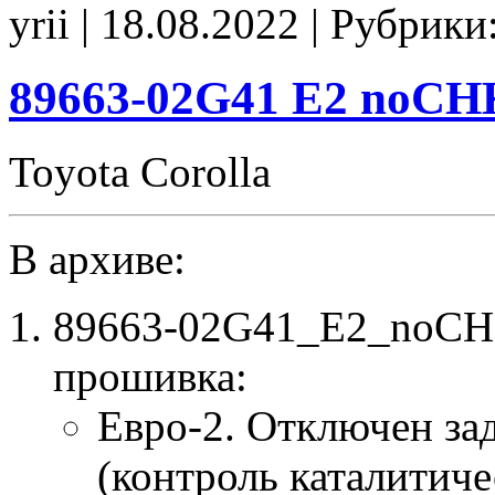
yrii | 18.08.2022 | Рубрики
Stage1
E0
noCHK
89663-02G41 E2 noCH
Toyota Corolla
В архиве:
89663-02G41_E2_noCHK
прошивка:
Евро-2. Отключен за
(контроль каталитиче