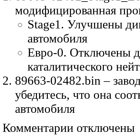
модифицированная про
Stage1. Улучшены ди
автомобиля
Евро-0. Отключены д
каталитического нейт
89663-02482.bin – заво
убедитесь, что она соо
автомобиля
к
Комментарии
отключены
записи
89663-
02482