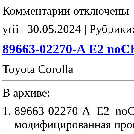
к
Комментарии
отключены
записи
89663-
02482
yrii | 30.05.2024 | Рубрики
Stage1
E2
noCHK
89663-02270-A E2 no
Toyota Corolla
В архиве:
89663-02270-A_E2_noC
модифицированная про