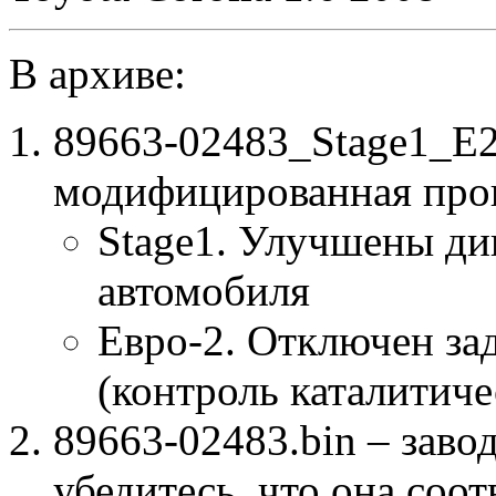
В архиве:
89663-02483_Stage1_E
модифицированная про
Stage1. Улучшены ди
автомобиля
Евро-2. Отключен за
(контроль каталитиче
89663-02483.bin – заво
убедитесь, что она соо