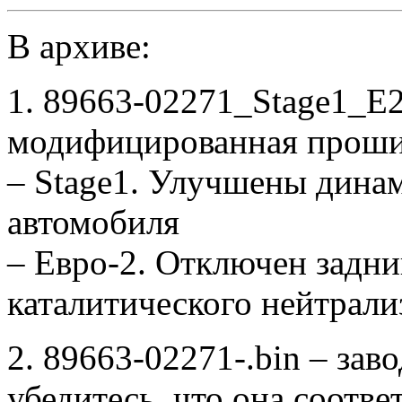
В архиве:
1. 89663-02271_Stage1_E
модифицированная проши
– Stage1. Улучшены дина
автомобиля
– Евро-2. Отключен задни
каталитического нейтрали
2. 89663-02271-.bin – зав
убедитесь, что она соотв