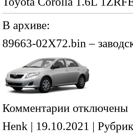
Toyota Corolla 1.6L 1ZRF
В архиве:
89663-02X72.bin – заводс
к
Комментарии
отключены
записи
89663-
02X72
Henk | 19.10.2021 | Рубри
stock