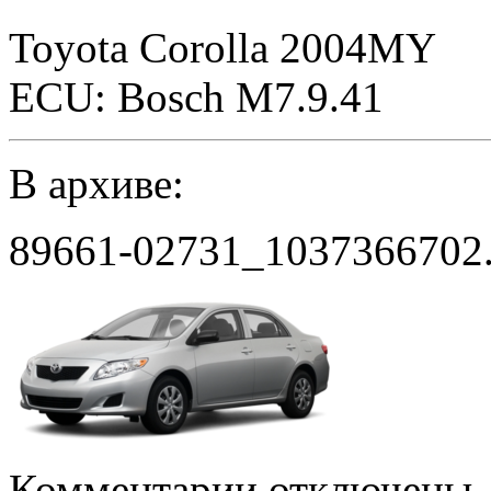
Toyota Corolla 2004MY
ECU: Bosch M7.9.41
В архиве:
89661-02731_1037366702.
к
Комментарии
отключены