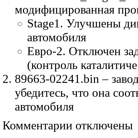
модифицированная про
Stage1. Улучшены ди
автомобиля
Евро-2. Отключен за
(контроль каталитиче
89663-02241.bin – заво
убедитесь, что она соо
автомобиля
к
Комментарии
отключены
записи
89663-
02241