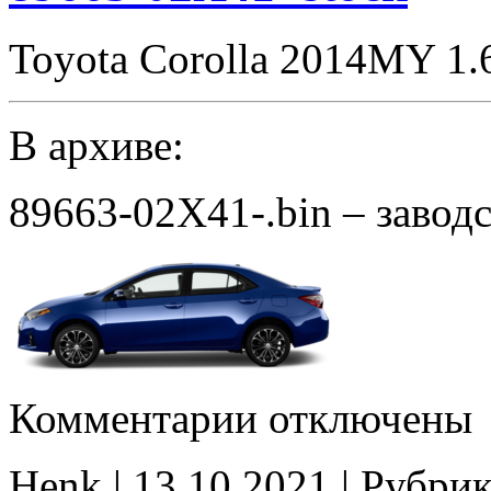
Toyota Corolla 2014MY 1.
В архиве:
89663-02X41-.bin – завод
к
Комментарии
отключены
записи
89663-
02X41-
Henk | 13.10.2021 | Рубри
stock