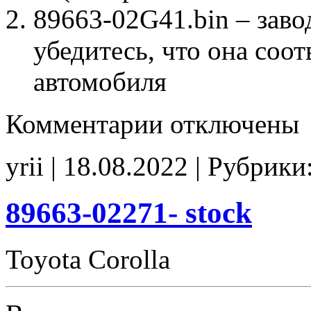
89663-02G41.bin – заво
убедитесь, что она соо
автомобиля
к
Комментарии
отключены
записи
89663-
02G41
yrii | 18.08.2022 | Рубрики
E2
noCHK
89663-02271- stock
Toyota Corolla