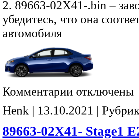
2. 89663-02X41-.bin – зав
убедитесь, что она соотв
автомобиля
к
Комментарии
отключены
записи
89663-
02X41
Henk | 13.10.2021 | Рубри
E2
noCHK
89663-02X41- Stage1 