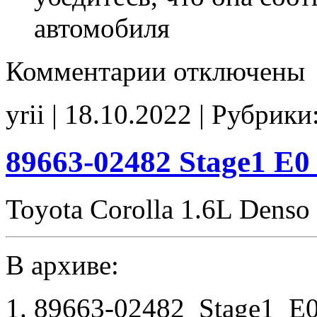
автомобиля
к
Комментарии
отключены
записи
89663-
02483
yrii | 18.10.2022 | Рубрики
Stage1
E2
noCHK
89663-02482 Stage1 E
Toyota Corolla 1.6L Denso
В архиве:
89663-02482_Stage1_E