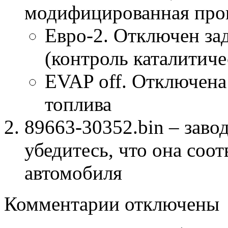
модифицированная про
Евро-2. Отключен за
(контроль каталитиче
EVAP off. Отключена
топлива
89663-30352.bin – заво
убедитесь, что она соо
автомобиля
к
Комментарии
отключены
записи
89663-
30352