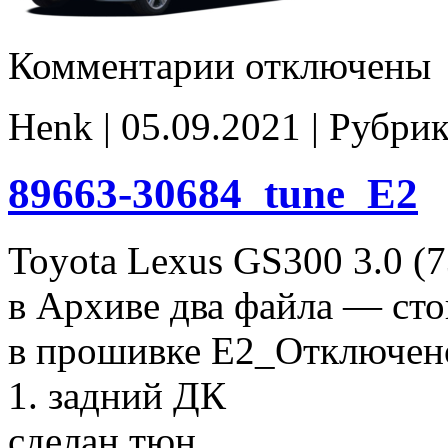
к
Комментарии
отключены
записи
89663-
30650-
Henk | 05.09.2021 | Рубри
A
Stage1
E2
noCHK
89663-30684_tune_E2
Toyota Lexus GS300 3.0 (
в Архиве два файла — сто
в прошивке E2_Отключен
1. задний ДК
сделан тюн