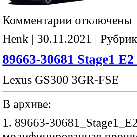
к
Комментарии
отключены
записи
89663-
30681
Henk | 30.11.2021 | Рубрик
E2
noCHK
89663-30681 Stage1 E
Lexus GS300 3GR-FSE
В архиве:
1. 89663-30681_Stage1_E
модифицированная проши