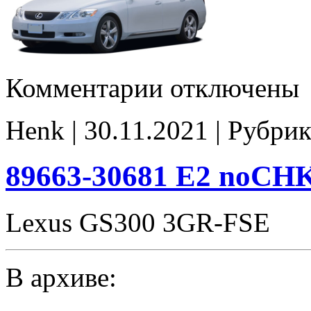
к
Комментарии
отключены
записи
89663-
30681
Henk | 30.11.2021 | Рубрик
stock
89663-30681 E2 noCH
Lexus GS300 3GR-FSE
В архиве: