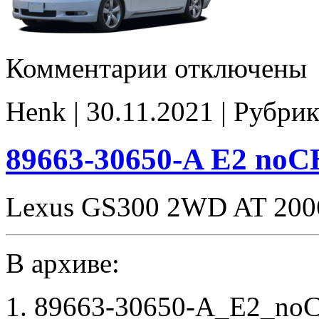
к
Комментарии
отключены
записи
89663-
30681
Henk | 30.11.2021 | Рубрик
Stage1
E2
noCHK
89663-30650-A E2 no
Lexus GS300 2WD AT 20
В архиве:
1. 89663-30650-A_E2_no