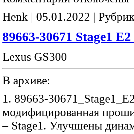
89663-
30671
Henk | 05.01.2022 | Рубри
E2
noCHK
89663-30671 Stage1 E
Lexus GS300
В архиве:
1. 89663-30671_Stage1_E
модифицированная проши
– Stage1. Улучшены дина