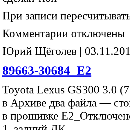
При записи пересчитыват
к
Комментарии
отключены
записи
89663-
30684_tune_E2
Юрий Щёголев | 03.11.201
89663-30684_E2
Toyota Lexus GS300 3.0 (
в Архиве два файла — сто
в прошивке E2_Отключен
1. задний ДК