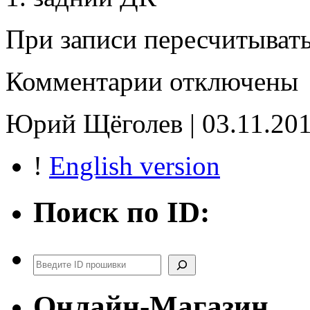
При записи пересчитыват
к
Комментарии
отключены
записи
89663-
30684_E2
Юрий Щёголев | 03.11.201
!
English version
Поиск по ID:
Поиск
Онлайн-Магазин