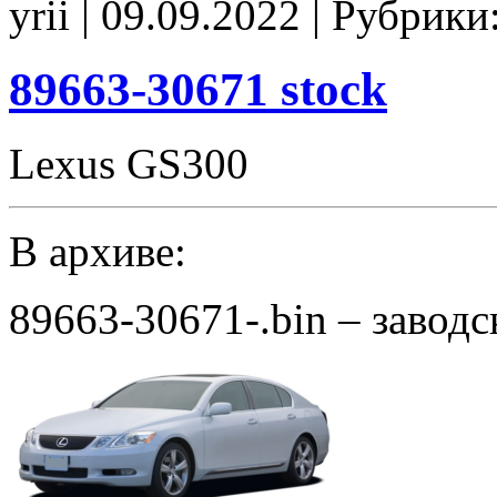
yrii | 09.09.2022 | Рубрики
E2(EVAP_off)
noCHK
89663-30671 stock
Lexus GS300
В архиве:
89663-30671-.bin – завод