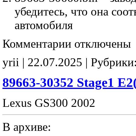
убедитесь, что она соо
автомобиля
к
Комментарии
отключены
записи
89663-
30660
yrii | 22.07.2025 | Рубрики
Stage1
SpLim250
POPCORN
noCHK
89663-30352 Stage1 E
Lexus GS300 2002
В архиве: