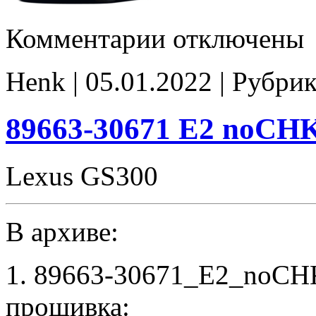
к
Комментарии
отключены
записи
89663-
30671
Henk | 05.01.2022 | Рубри
stock
89663-30671 E2 noCH
Lexus GS300
В архиве:
1. 89663-30671_E2_noCH
прошивка: