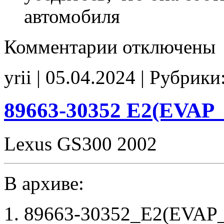
автомобиля
к
Комментарии
отключены
записи
89663-
30352
yrii | 05.04.2024 | Рубрики
Stage1
E2(EVAP_off)
noCHK
89663-30352 E2(EVAP
Lexus GS300 2002
В архиве:
89663-30352_E2(EVAP_