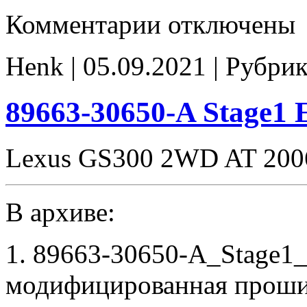
к
Комментарии
отключены
записи
89663-
30650-
Henk | 05.09.2021 | Рубри
A
E2
noCHK
89663-30650-A Stage1
Lexus GS300 2WD AT 20
В архиве:
1. 89663-30650-A_Stage1
модифицированная проши