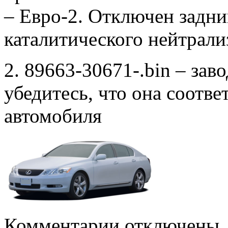
– Евро-2. Отключен задни
каталитического нейтрали
2. 89663-30671-.bin – зав
убедитесь, что она соотв
автомобиля
к
Комментарии
отключены
записи