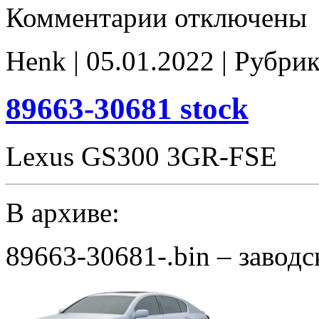
к
Комментарии
отключены
записи
89663-
30671
Henk | 05.01.2022 | Рубри
Stage1
E2
noCHK
89663-30681 stock
Lexus GS300 3GR-FSE
В архиве:
89663-30681-.bin – завод