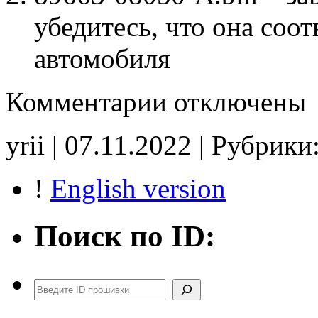
убедитесь, что она соо
автомобиля
к
Комментарии
отключены
записи
89663-
08050-
yrii | 07.11.2022 | Рубрики
A
E2(EVAP_off)
noCHK
!
English version
Поиск по ID:
Поиск