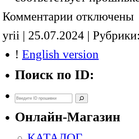
к
Комментарии
отключены
записи
C1109DK6P1
10375609821
yrii | 25.07.2024 | Рубрики
109K6P1
DPF_EGR_off
CHK(ok)
!
English version
Поиск по ID:
Поиск
Онлайн-Магазин
КАТАЛОГ