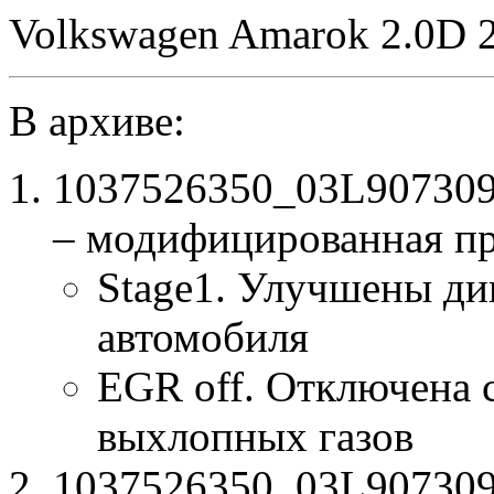
Volkswagen Amarok 2.0D 
В архиве:
1037526350_03L90730
– модифицированная п
Stage1. Улучшены ди
автомобиля
EGR off. Отключена 
выхлопных газов
1037526350_03L907309K