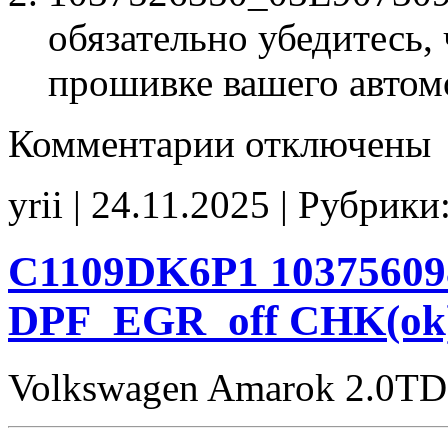
обязательно убедитесь, 
прошивке вашего автом
к
Комментарии
отключены
записи
1037526350
03L907309K
yrii | 24.11.2025 | Рубрики
Stage1
EGR_off
noCHK
C1109DK6P1 10375609
DPF_EGR_off CHK(ok
Volkswagen Amarok 2.0TD