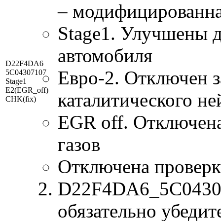
– модифицированна
Stage1. Улучшены 
автомобиля
D22F4DA6
Евро-2. Отключен з
5C04307107
Stage1
E2(EGR_off)
каталитического не
CHK(fix)
EGR off. Отключен
газов
Отключена проверк
D22F4DA6_5C043071
обязательно убедит