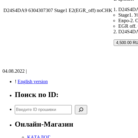
D24S4DA
D24S4DA9 6304307307 Stage1 E2(EGR_off) noCHK
Stage1. 
Евро-2. 
EGR off.
D24S4DA9
4,500.00 R
04.08.2022 |
!
English version
Поиск по ID:
Поиск
Онлайн-Магазин
КАТАЛОГ