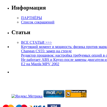
Информация
ПАРТНЁРЫ
Список сокращений
Статьи
ВСЕ СТАТЬИ >>>
Крутящий момент и мощность: физика против марк
Changan CS55: замер на стенде
Редактор прошивок: настройка требуемых опций в 
Не работает ABS и Круиз после замены двигателя 
E2 на Mazda MPV 2002