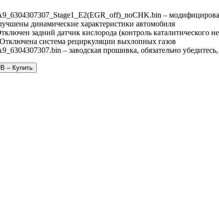
9_6304307307_Stage1_E2(EGR_off)_noCHK.bin – модифицирова
Улучшены динамические характеристики автомобиля
Отключен задний датчик кислорода (контроль каталитического не
 Отключена система рециркуляции выхлопных газов
_6304307307.bin – заводская прошивка, обязательно убедитесь,
UB – Купить