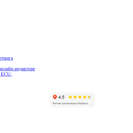
етинга
онлайн-редакторе
и ECU.