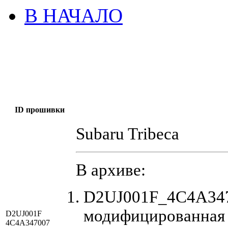
В НАЧАЛО
ID прошивки
Subaru Tribeca
В архиве:
D2UJ001F_4C4A347
модифицированная
D2UJ001F
4C4A347007