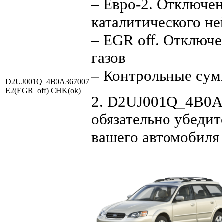
– Евро-2. Отключен
каталитического не
– EGR off. Отключ
газов
– Контрольные су
D2UJ001Q_4B0A367007
E2(EGR_off) CHK(ok)
2. D2UJ001Q_4B0A3
обязательно убедит
вашего автомобиля