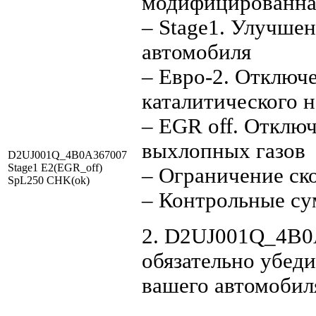
модифицированна
– Stage1. Улучше
автомобиля
– Евро-2. Отключе
каталитического н
– EGR off. Отклю
выхлопных газов
D2UJ001Q_4B0A367007
Stage1 E2(EGR_off)
– Ограничение ск
SpL250 CHK(ok)
– Контрольные с
2. D2UJ001Q_4B0A
обязательно убеди
вашего автомобил