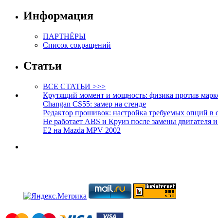
Информация
ПАРТНЁРЫ
Список сокращений
Статьи
ВСЕ СТАТЬИ >>>
Крутящий момент и мощность: физика против марк
Changan CS55: замер на стенде
Редактор прошивок: настройка требуемых опций в 
Не работает ABS и Круиз после замены двигателя 
E2 на Mazda MPV 2002