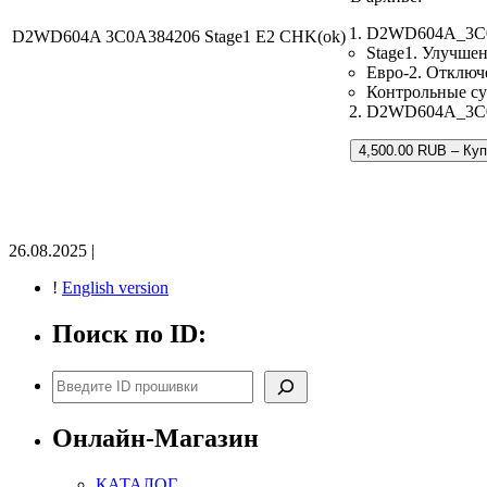
D2WD604A_3C0A
D2WD604A 3C0A384206 Stage1 E2 CHK(ok)
Stage1. Улучше
Евро-2. Отключ
Контрольные с
D2WD604A_3C0A3
4,500.00 RUB – Ку
26.08.2025 |
!
English version
Поиск по ID:
Поиск
Онлайн-Магазин
КАТАЛОГ