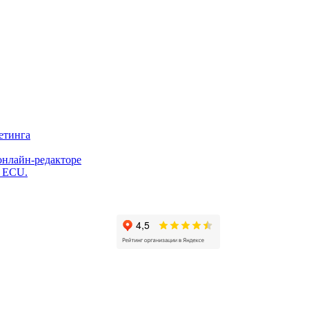
етинга
онлайн-редакторе
и ECU.