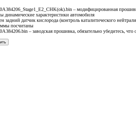
384206_Stage1_E2_CHK(ok).bin – модифицированная прошив
ны динамические характеристики автомобиля
ен задний датчик кислорода (контроль каталитического нейтрали
уммы посчитаны
84206.bin – заводская прошивка, обязательно убедитесь, что 
пить