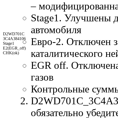
– модифицированна
Stage1. Улучшены 
автомобиля
D2WD701C
Евро-2. Отключен з
3C4A384106
Stage1
E2(EGR_off)
каталитического не
CHK(ok)
EGR off. Отключен
газов
Контрольные сумм
D2WD701C_3C4A384
обязательно убедит