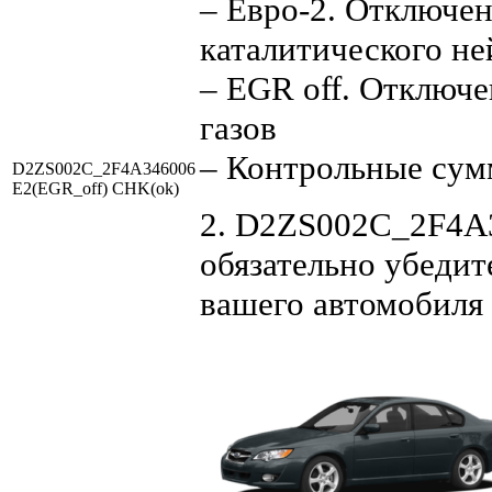
– Евро-2. Отключен
каталитического не
– EGR off. Отключ
газов
– Контрольные су
D2ZS002C_2F4A346006
E2(EGR_off) CHK(ok)
2. D2ZS002C_2F4A3
обязательно убедит
вашего автомобиля