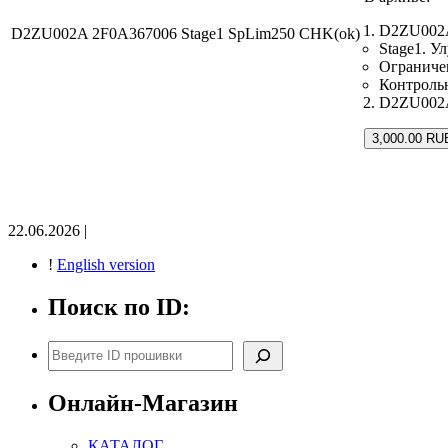
D2ZU002A
D2ZU002A 2F0A367006 Stage1 SpLim250 CHK(ok)
Stage1. 
Ограничен
Контроль
D2ZU002A_
3,000.00 RU
22.06.2026 |
!
English version
Поиск по ID:
Поиск
Онлайн-Магазин
КАТАЛОГ