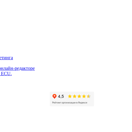
етинга
онлайн-редакторе
и ECU.