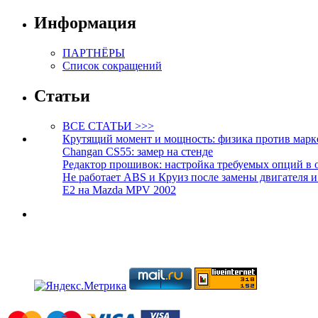
Информация
ПАРТНЁРЫ
Список сокращений
Статьи
ВСЕ СТАТЬИ >>>
Крутящий момент и мощность: физика против марк
Changan CS55: замер на стенде
Редактор прошивок: настройка требуемых опций в 
Не работает ABS и Круиз после замены двигателя 
E2 на Mazda MPV 2002