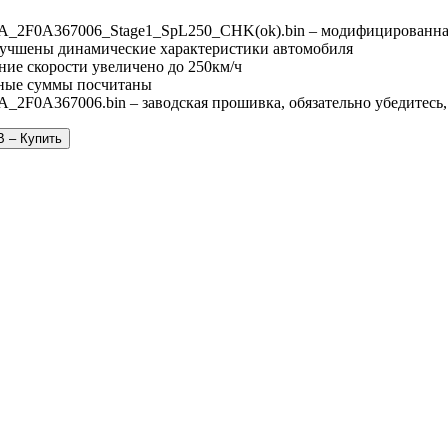
_2F0A367006_Stage1_SpL250_CHK(ok).bin – модифицированна
Улучшены динамические характеристики автомобиля
ие скорости увеличено до 250км/ч
ные суммы посчитаны
2F0A367006.bin – заводская прошивка, обязательно убедитесь,
B – Купить