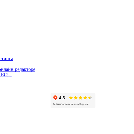
етинга
онлайн-редакторе
и ECU.