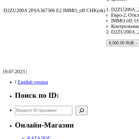
D2ZU200A_2F
D2ZU200A 2F0A367306 E2 IMMO_off CHK(ok)
Евро-2. Откл
IMMO off. О
Контрольны
D2ZU200A_2F
8,000.00 RUB –
19.07.2023 |
!
English version
Поиск по ID:
Поиск
Онлайн-Магазин
КАТАЛОГ