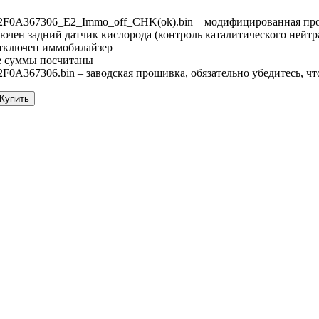
0A367306_E2_Immo_off_CHK(ok).bin – модифицированная пр
ючен задний датчик кислорода (контроль каталитического нейтр
тключен иммобилайзер
е суммы посчитаны
0A367306.bin – заводская прошивка, обязательно убедитесь, чт
 Купить