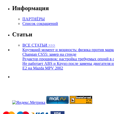
Информация
ПАРТНЁРЫ
Список сокращений
Статьи
ВСЕ СТАТЬИ >>>
Крутящий момент и мощность: физика против марк
Changan CS55: замер на стенде
Редактор прошивок: настройка требуемых опций в 
Не работает ABS и Круиз после замены двигателя 
E2 на Mazda MPV 2002