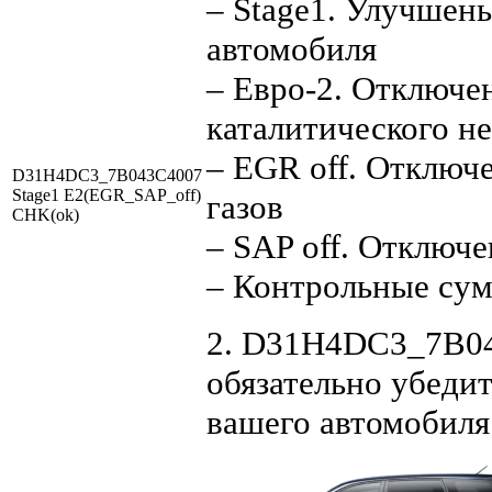
– Stage1. Улучшен
автомобиля
– Евро-2. Отключе
каталитического н
– EGR off. Отключ
D31H4DC3_7B043C4007
Stage1 E2(EGR_SAP_off)
газов
CHK(ok)
– SAP off. Отключе
– Контрольные су
2. D31H4DC3_7B043
обязательно убедит
вашего автомобиля