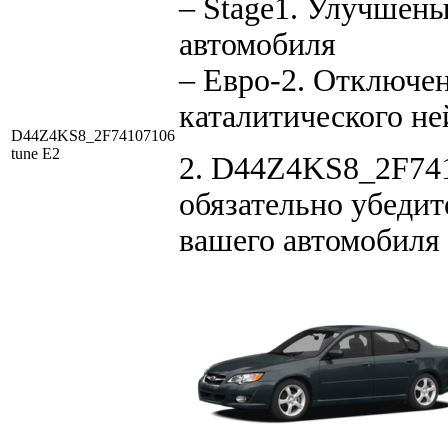
– Stage1. Улучшен
автомобиля
– Евро-2. Отключен
каталитического не
D44Z4KS8_2F74107106
tune E2
2. D44Z4KS8_2F741
обязательно убедит
вашего автомобиля