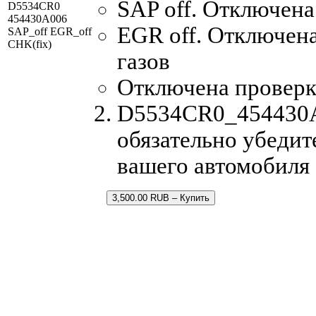
SAP off. Отключена
D5534CR0
454430A006
EGR off. Отключен
SAP_off EGR_off
CHK(fix)
газов
Отключена проверк
D5534CR0_454430A0
обязательно убедит
вашего автомобиля
3,500.00 RUB – Купить