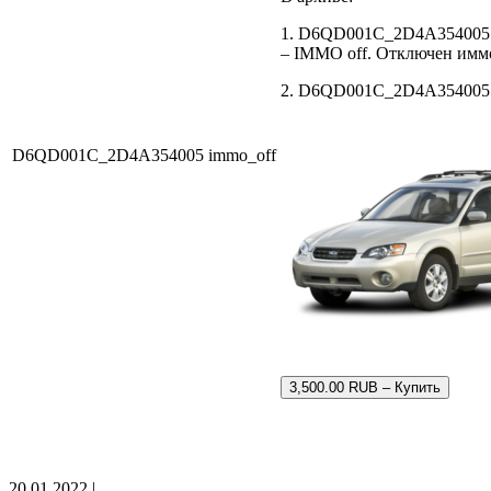
1. D6QD001C_2D4A354005 i
– IMMO off. Отключен имм
2. D6QD001C_2D4A354005.bi
D6QD001C_2D4A354005 immo_off
3,500.00 RUB – Купить
20.01.2022 |