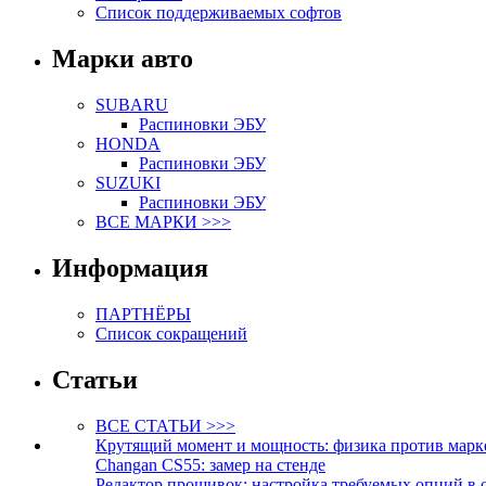
Список поддерживаемых софтов
Марки авто
SUBARU
Распиновки ЭБУ
HONDA
Распиновки ЭБУ
SUZUKI
Распиновки ЭБУ
ВСЕ МАРКИ >>>
Информация
ПАРТНЁРЫ
Список сокращений
Статьи
ВСЕ СТАТЬИ >>>
Крутящий момент и мощность: физика против марк
Changan CS55: замер на стенде
Редактор прошивок: настройка требуемых опций в 