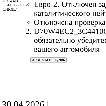
D70W4EC2
Евро-2. Отключен за
3C44106006 E2
CHK(fix)
каталитического ней
Отключена проверка
D70W4EC2_3C4410600
обязательно убедите
вашего автомобиля
3,000.00 RUB – Купить
30.04.2026 |