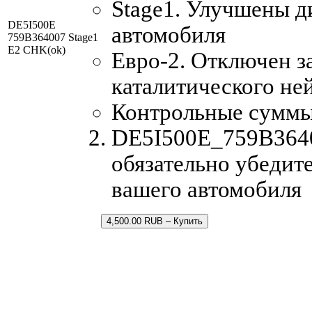
Stage1. Улучшены д
DE5I500E
автомобиля
759B364007 Stage1
E2 CHK(ok)
Евро-2. Отключен з
каталитического не
Контрольные суммы
DE5I500E_759B36400
обязательно убедите
вашего автомобиля
4,500.00 RUB – Купить