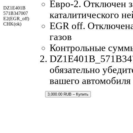
Евро-2. Отключен з
DZ1E401B
каталитического не
571B347007
E2(EGR_off)
EGR off. Отключен
CHK(ok)
газов
Контрольные сумм
DZ1E401B_571B3470
обязательно убедит
вашего автомобиля
3,000.00 RUB – Купить