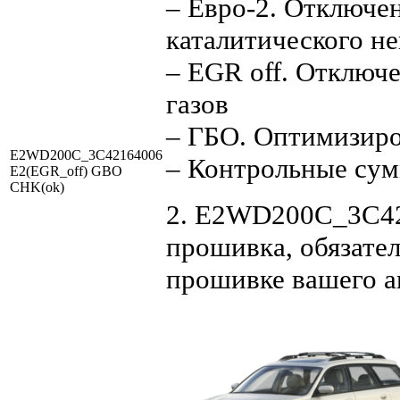
– Евро-2. Отключен
каталитического не
– EGR off. Отключ
газов
– ГБО. Оптимизиров
E2WD200C_3C42164006
– Контрольные су
E2(EGR_off) GBO
CHK(ok)
2. E2WD200C_3C421
прошивка, обязател
прошивке вашего а