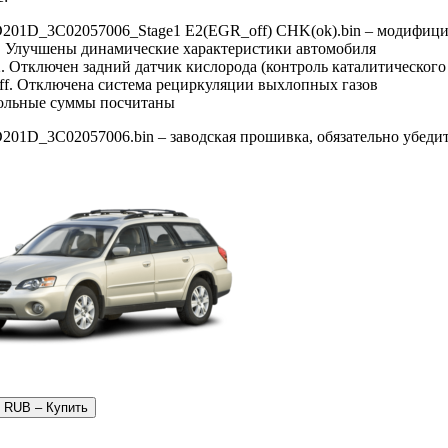
201D_3C02057006_Stage1 E2(EGR_off) CHK(ok).bin – модифици
1. Улучшены динамические характеристики автомобиля
2. Отключен задний датчик кислорода (контроль каталитического
ff. Отключена система рециркуляции выхлопных газов
ольные суммы посчитаны
201D_3C02057006.bin – заводская прошивка, обязательно убедит
0 RUB – Купить