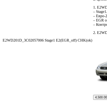
1. E2WD
– Stage
– Евро-
– EGR o
– Контр
2. E2WD
E2WD201D_3C02057006 Stage1 E2(EGR_off) CHK(ok)
4,500.0