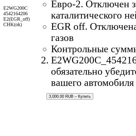
Евро-2. Отключен з
E2WG200C
каталитического не
4542164206
E2(EGR_off)
EGR off. Отключен
CHK(ok)
газов
Контрольные сумм
E2WG200C_45421642
обязательно убедит
вашего автомобиля
3,000.00 RUB – Купить