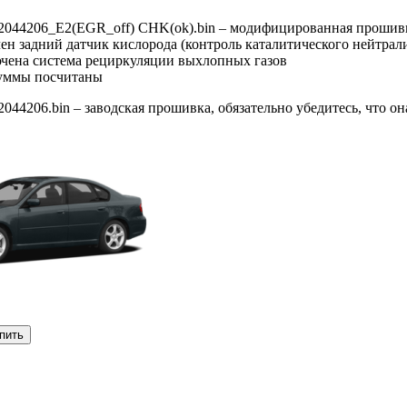
2044206_E2(EGR_off) CHK(ok).bin – модифицированная прошив
ен задний датчик кислорода (контроль каталитического нейтрал
ючена система рециркуляции выхлопных газов
суммы посчитаны
044206.bin – заводская прошивка, обязательно убедитесь, что о
пить