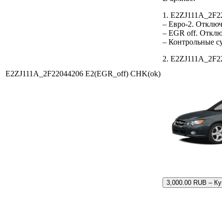
1. E2ZJ111A_2F2
– Евро-2. Отключ
– EGR off. Откл
– Контрольные 
2. E2ZJ111A_2F22
E2ZJ111A_2F22044206 E2(EGR_off) CHK(ok)
3,000.00 RUB – Ку