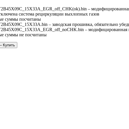
2B45X09C_15X33A_EGR_off_CHK(ok).bin – модифицированная
тключена система рециркуляции выхлопных газов
ые суммы посчитаны
B45X09C_15X33A.bin – заводская прошивка, обязательно убедит
2B45X09C_15X33A_EGR_off_noCHK.bin – модифицированная 
ые суммы не посчитаны
– Купить