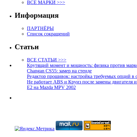
ВСЕ МАРКИ >>>
Информация
ПАРТНЁРЫ
Список сокращений
Статьи
ВСЕ СТАТЬИ >>>
Крутящий момент и мощность: физика против марк
Changan CS55: замер на стенде
Редактор прошивок: настройка требуемых опций в 
Не работает ABS и Круиз после замены двигателя 
E2 на Mazda MPV 2002