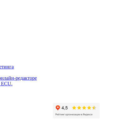
етинга
онлайн-редакторе
и ECU.