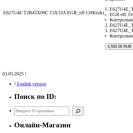
E627U4E_T
E627U4E T2B45X09C 15X33A EGR_off CHK(ok)
EGR off. О
Контрольн
E627U4E_T2
E627U4E_T
Контрольн
4,500.00 RUB 
03.05.2025 |
!
English version
Поиск по ID:
Поиск
Онлайн-Магазин