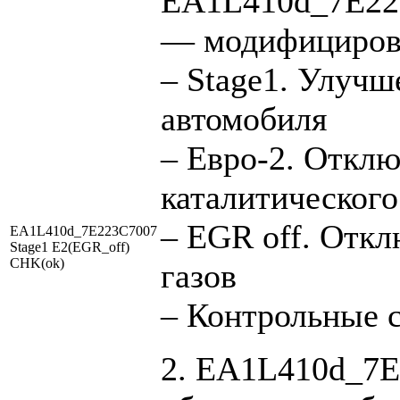
EA1L410d_7E223
— модифициров
– Stage1. Улуч
автомобиля
– Евро-2. Отклю
каталитического
– EGR off. Отк
EA1L410d_7E223C7007
Stage1 E2(EGR_off)
CHK(ok)
газов
– Контрольные 
2. EA1L410d_7E