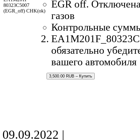
EGR off. Отключен
80323C5007
(EGR_off) CHK(ok)
газов
Контрольные сумм
EA1M201F_80323C50
обязательно убедит
вашего автомобиля
3,500.00 RUB – Купить
09.09.2022 |