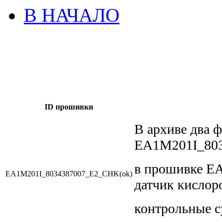
В НАЧАЛО
ID прошивки
В архиве два 
EA1M201I_80
в прошивке E
EA1M201I_8034387007_E2_CHK(ok)
датчик кислоро
контрольные 