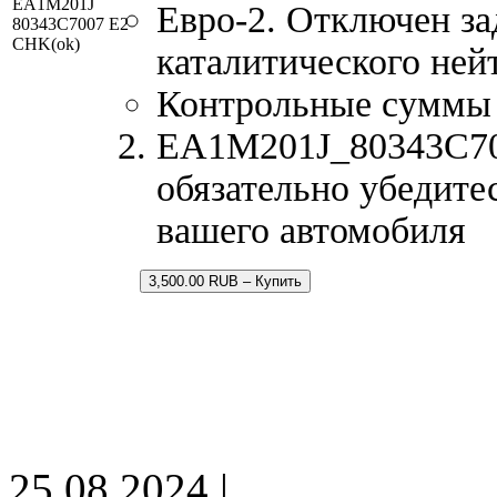
EA1M201J
Евро-2. Отключен за
80343C7007 E2
CHK(ok)
каталитического ней
Контрольные суммы
EA1M201J_80343C700
обязательно убедите
вашего автомобиля
3,500.00 RUB – Купить
25.08.2024 |