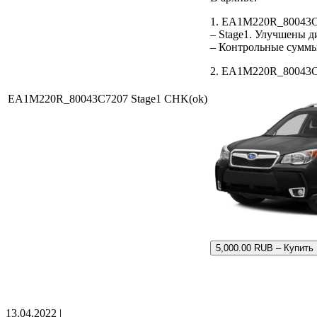
1. EA1M220R_80043C
– Stage1. Улучшены 
– Контрольные сумм
2. EA1M220R_80043C72
EA1M220R_80043C7207 Stage1 CHK(ok)
5,000.00 RUB – Купить
13.04.2022 |