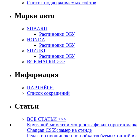
Список поддерживаемых софтов
Марки авто
SUBARU
Распиновки ЭБУ
HONDA
Распиновки ЭБУ
SUZUKI
Распиновки ЭБУ
ВСЕ МАРКИ >>>
Информация
ПАРТНЁРЫ
Список сокращений
Статьи
ВСЕ СТАТЬИ >>>
Крутящий момент и мощность: физика против марк
Changan CS55: замер на стенде
Редактор прошивок: настройка требуемых опций в 