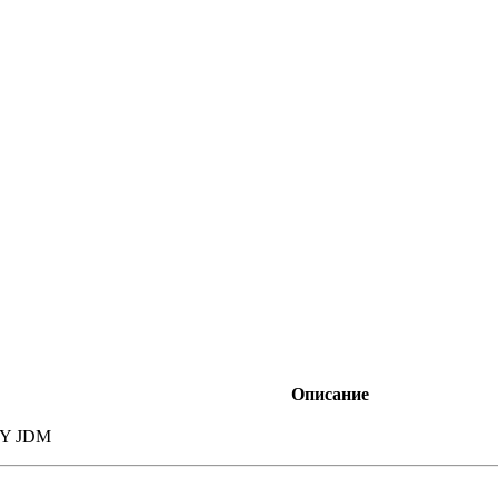
Описание
4MY JDM