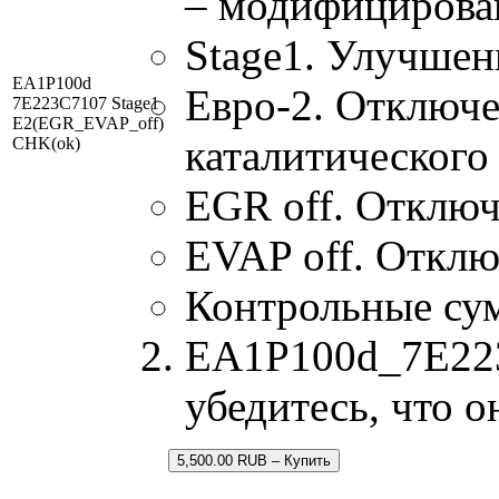
– модифицирова
Stage1. Улучшен
EA1P100d
Евро-2. Отключе
7E223C7107 Stage1
E2(EGR_EVAP_off)
каталитического
CHK(ok)
EGR off. Отключ
EVAP off. Отклю
Контрольные су
EA1P100d_7E223C
убедитесь, что 
5,500.00 RUB – Купить