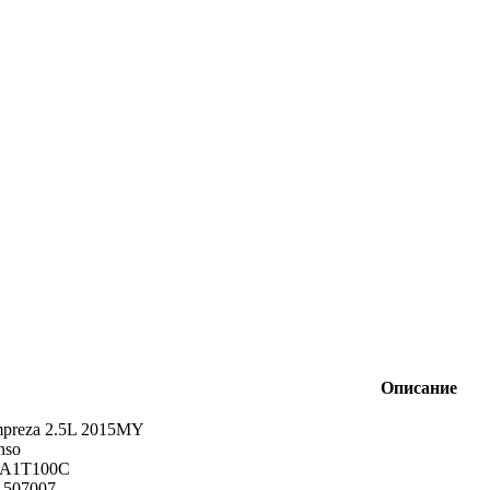
Описание
mpreza 2.5L 2015MY
nso
EA1T100C
1507007