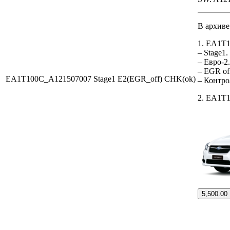
В архиве
1. EA1T
– Stage1
– Евро-2
– EGR of
EA1T100C_A121507007 Stage1 E2(EGR_off) CHK(ok)
– Контр
2. EA1T1
5,500.00