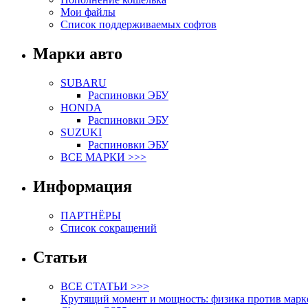
Мои файлы
Список поддерживаемых софтов
Марки авто
SUBARU
Распиновки ЭБУ
HONDA
Распиновки ЭБУ
SUZUKI
Распиновки ЭБУ
ВСЕ МАРКИ >>>
Информация
ПАРТНЁРЫ
Список сокращений
Статьи
ВСЕ СТАТЬИ >>>
Крутящий момент и мощность: физика против марк