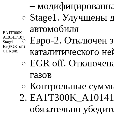
– модифицированна
Stage1. Улучшены 
автомобиля
EA1T300K
Евро-2. Отключен з
A101417107
Stage1
E2(EGR_off)
каталитического не
CHK(ok)
EGR off. Отключен
газов
Контрольные сумм
EA1T300K_A1014171
обязательно убедит